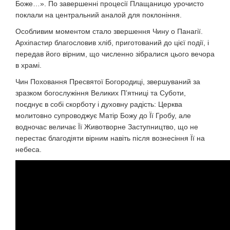
Боже…». По завершенні процесії Плащаницю урочисто
поклали на центральний аналой для поклоніння.
Особливим моментом стало звершення Чину о Панагії.
Архіпастир благословив хліб, приготований до цієї події, і
передав його вірним, що численно зібралися цього вечора
в храмі.
Чин Поховання Пресвятої Богородиці, звершуваний за
зразком богослужіння Великих П’ятниці та Суботи,
поєднує в собі скорботу і духовну радість: Церква
молитовно супроводжує Матір Божу до Її Гробу, але
водночас величає Її Животворне Заступництво, що не
перестає благодіяти вірним навіть після вознесіння Її на
небеса.