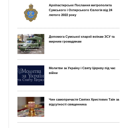
Архіпастирське Послання митрополита
Сумського і Охтирського Євлогія від 24
лютого 2022 року
Допомога Сумської єпархії воїнам ЗСУ та
мирним громадянам
Молитви за Україну і Святу Церкву під час
війни
Чин самопричастя Святих Христових Таїн за
відсутності священника