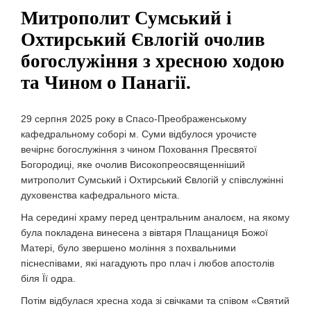
Митрополит Сумський і
Охтирський Євлогій очолив
богослужіння з хресною ходою
та Чином о Панагії.
29 серпня 2025 року в Спасо-Преображенському
кафедральному соборі м. Суми відбулося урочисте
вечірнє богослужіння з чином Поховання Пресвятої
Богородиці, яке очолив Високопреосвященніший
митрополит Сумський і Охтирський Євлогій у співслужінні
духовенства кафедрального міста.
На середині храму перед центральним аналоєм, на якому
була покладена винесена з вівтаря Плащаниця Божої
Матері, було звершено моління з похвальними
піснеспівами, які нагадують про плач і любов апостолів
біля Її одра.
Потім відбулася хресна хода зі свічками та співом «Святий