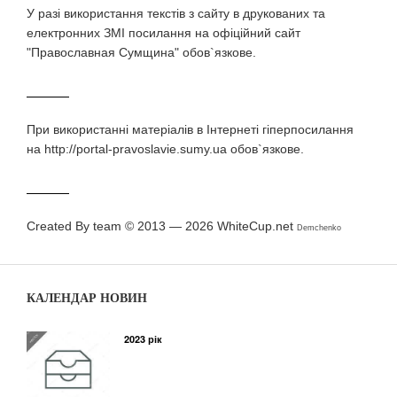
У разi використання текстiв з сайту в друкованих та
електронних ЗМI посилання на офіційний сайт
"Православная Сумщина" обов`язкове.
При використаннi матерiалiв в Iнтернетi гiперпосилання
на http://portal-pravoslavie.sumy.ua обов`язкове.
Created By team © 2013 — 2026
WhiteCup.net
Demchenko
КАЛЕНДАР НОВИН
2023 рік