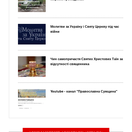
Молитви за Україну і Святу Церкву під час
війни
Чин самопричастя Святих Христових Таїн за
відсутності священника
Youtube - канал "Православна Сумщина"