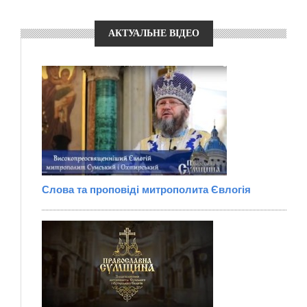
АКТУАЛЬНЕ ВІДЕО
Слова та проповіді митрополита Євлогія