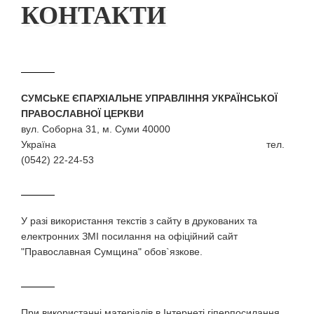
КОНТАКТИ
СУМСЬКЕ ЄПАРХІАЛЬНЕ УПРАВЛІННЯ УКРАЇНСЬКОЇ
ПРАВОСЛАВНОЇ ЦЕРКВИ
вул. Соборна 31, м. Суми 40000
Україна тел.
(0542) 22-24-53
У разi використання текстiв з сайту в друкованих та
електронних ЗМI посилання на офіційний сайт
"Православная Сумщина" обов`язкове.
При використаннi матерiалiв в Iнтернетi гiперпосилання