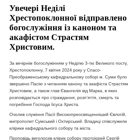
Увечері Неділі
Хрестопоклонної відправлено
богослужіння із каноном та
акафістом Страстям
Христовим.
За вечірнім богослужінням у Неділю 3-тю Великого посту,
Хрестопоклонну, 7 квітня 2024 року у Спасо-
Преображенському кафедральному соборі м. Суми було
звершено Пасію з читанням канону та акафіста Страстям
Христовим, а також глав Євангелія від Марка, в яких
розповідається про страждання, розп’яття, смерть та
погребіння Господа Іісуса Христа.
Очолив служіння Пасії Високопреосвященніший Євлогій,
митрополит Сумський і Охтирський. Владиці співслужили
клірики кафедрального собору та міста.
Проповідь виголосив клірик собору протоієрей Сергій