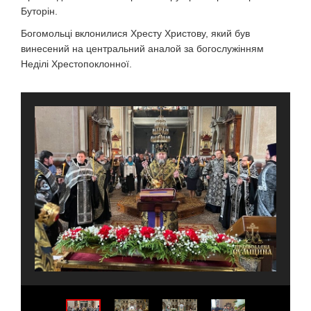
Буторін.
Богомольці вклонилися Хресту Христову, який був
винесений на центральний аналой за богослужінням
Неділі Хрестопоклонної.