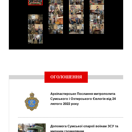
ОГОЛОШЕННЯ
Архіпастирське Послання митрополита
Сумського і Охтирського Євлогія від 24
лютого 2022 року
Допомога Сумської єпархії воїнам ЗСУ та
мирним громадянам