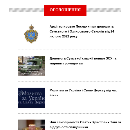
ОГОЛОШЕННЯ
Архіпастирське Послання митрополита
Сумського і Охтирського Євлогія від 24
лютого 2022 року
Допомога Сумської єпархії воїнам ЗСУ та
мирним громадянам
Молитви за Україну і Святу Церкву під час
війни
Чин самопричастя Святих Христових Таїн за
відсутності священника