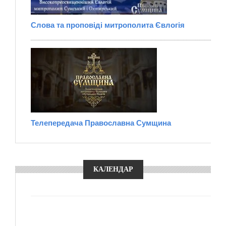
Слова та проповіді митрополита Євлогія
Телепередача Православна Сумщина
КАЛЕНДАР