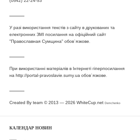
(0542) 22-24-53
У разi використання текстiв з сайту в друкованих та
електронних ЗМI посилання на офіційний сайт
"Православная Сумщина" обов`язкове.
При використаннi матерiалiв в Iнтернетi гiперпосилання
на http://portal-pravoslavie.sumy.ua обов`язкове.
Created By team © 2013 — 2026
WhiteCup.net
Demchenko
КАЛЕНДАР НОВИН