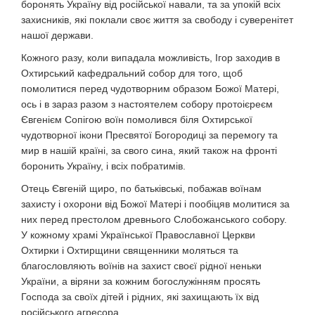
боронять Україну від російської навали, та за упокій всіх
захисників, які поклали своє життя за свободу і суверенітет
нашої держави.
Кожного разу, коли випадала можливість, Ігор заходив в
Охтирський кафедральний собор для того, щоб
помолитися перед чудотворним образом Божої Матері,
ось і в зараз разом з настоятелем собору протоієреєм
Євгенієм Сопігою воїн помолився біля Охтирської
чудотворної ікони Пресвятої Богородиці за перемогу та
мир в нашій країні, за свого сина, який також на фронті
боронить Україну, і всіх побратимів.
Отець Євгеній щиро, по батьківські, побажав воїнам
захисту і охорони від Божої Матері і пообіцяв молитися за
них перед престолом древнього Слобожанського собору.
У кожному храмі Української Православної Церкви
Охтирки і Охтирщини священники моляться та
благословляють воїнів на захист своєї рідної неньки
України, а віряни за кожним богослужінням просять
Господа за своїх дітей і рідних, які захищають їх від
російського агресора.