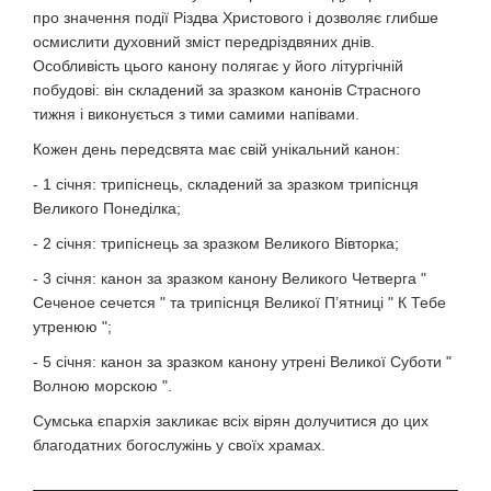
про значення події Різдва Христового і дозволяє глибше
осмислити духовний зміст передріздвяних днів.
Особливість цього канону полягає у його літургічній
побудові: він складений за зразком канонів Страсного
тижня і виконується з тими самими напівами.
Кожен день передсвята має свій унікальний канон:
- 1 січня: трипіснець, складений за зразком трипіснця
Великого Понеділка;
- 2 січня: трипіснець за зразком Великого Вівторка;
- 3 січня: канон за зразком канону Великого Четверга "
Сеченое сечется " та трипіснця Великої П’ятниці " К Тебе
утренюю ";
- 5 січня: канон за зразком канону утрені Великої Суботи "
Волною морскою ".
Сумська єпархія закликає всіх вірян долучитися до цих
благодатних богослужінь у своїх храмах.