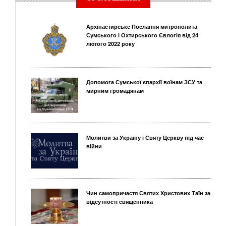
Архіпастирське Послання митрополита
Сумського і Охтирського Євлогія від 24
лютого 2022 року
Допомога Сумської єпархії воїнам ЗСУ та
мирним громадянам
Молитви за Україну і Святу Церкву під час
війни
Чин самопричастя Святих Христових Таїн за
відсутності священника