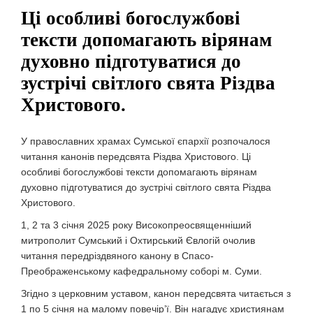
Ці особливі богослужбові
тексти допомагають вірянам
духовно підготуватися до
зустрічі світлого свята Різдва
Христового.
У православних храмах Сумської єпархії розпочалося
читання канонів передсвята Різдва Христового. Ці
особливі богослужбові тексти допомагають вірянам
духовно підготуватися до зустрічі світлого свята Різдва
Христового.
1, 2 та 3 січня 2025 року Високопреосвященніший
митрополит Сумський і Охтирський Євлогій очолив
читання передріздвяного канону в Спасо-
Преображенському кафедральному соборі м. Суми.
Згідно з церковним уставом, канон передсвята читається з
1 по 5 січня на малому повечір’ї. Він нагадує християнам