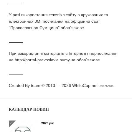
У разi використання текстiв з сайту в друкованих та
електронних ЗМI посилання на офіційний сайт
"Православная Сумщина" обов`язкове.
При використаннi матерiалiв в Iнтернетi гiперпосилання
на http://portal-pravoslavie.sumy.ua обов`язкове.
Created By team © 2013 — 2026
WhiteCup.net
Demchenko
КАЛЕНДАР НОВИН
2023 рік