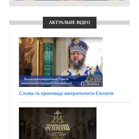
АКТУАЛЬНЕ ВІДЕО
Слова та проповіді митрополита Євлогія