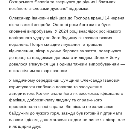
Охтирського Євлогія та звернувся до рідних і близьких
покійного зі словами духовної підтримки.
Олександр Іванович відійшов до Господа вранці 14 червня
після важкої хвороби. Останні роки його життя були
сповнені випробувань. У 2024 році внаслідок російського
повітряного удару по його будинку він зазнав тяжких
поранень. Попри складне лікування та тривале
відновлення, лікар мужньо боровся за життя, повернувся
до праці та продовжив допомагати людям. Згодом йому
довелося зіткнутися ще з одним тяжким випробуванням —
онкологічним захворюванням.
У медичному середовищі Сумщини Олександр Іванович
користувався глибокою повагою та заслуженим
авторитетом. Колеги знали його як висококваліфікованого
фахівця, доброзичливу людину та справжнього
професіонала своєї справи. Він ніколи не залишався
байдужим до чужого горя, завжди був готовий підтримати
словом і ділом, допомагаючи людям не лише як лікар, але
й як щирий друг.