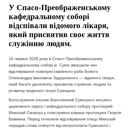
У Спасо-Преображенському
кафедральному соборі
відспівали відомого лікаря,
який присвятив своє життя
служінню людям.
16 червня 2026 року в Спасо-Преображенському
кафедральному соборі м. Суми звершили чин
відспівування новопреставленого раба Божого
Олександра Івановича Задорожного — відомого лікаря,
який багато десятиліть присвятив служінню людям та
розвитку медичної галузі Сумщини.
Богослужіння очолив благочинний Сумського міського
церковного округу і кафедрального собору протоієрей
Миколай Смакоуз у співслужінні клірика протоієрея Георгія
Бавикіна. Перед початком відспівування отець Миколай
передав слова співчуття від митрополита Сумського і