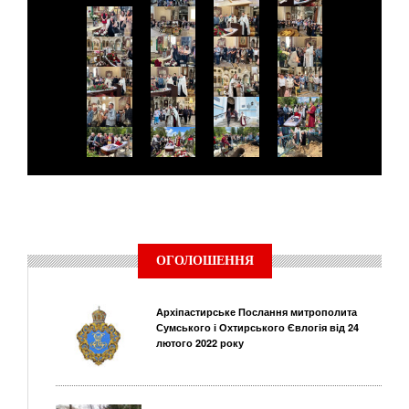
ОГОЛОШЕННЯ
Архіпастирське Послання митрополита
Сумського і Охтирського Євлогія від 24
лютого 2022 року