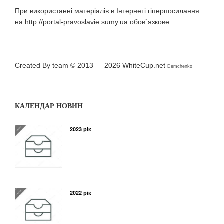
При використаннi матерiалiв в Iнтернетi гiперпосилання
на http://portal-pravoslavie.sumy.ua обов`язкове.
Created By team © 2013 — 2026
WhiteCup.net
Demchenko
КАЛЕНДАР НОВИН
2023 рік
2022 рік