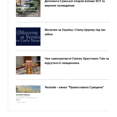
Допомога Сумської єпархії воїнам ЗСУ та
мирним громадянам
Молитви за Україну і Святу Церкву під час
війни
Чин самопричастя Святих Христових Таїн за
відсутності священника
Youtube - канал "Православна Сумщина"