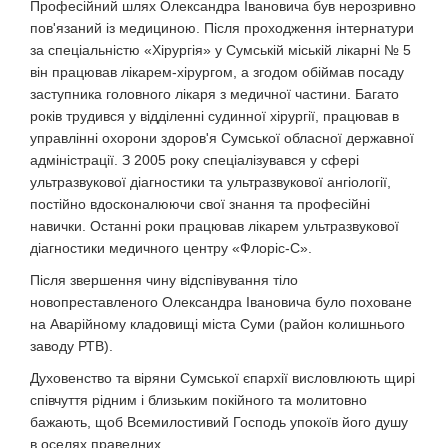
Професійний шлях Олександра Івановича був нерозривно
пов'язаний із медициною. Після проходження інтернатури
за спеціальністю «Хірургія» у Сумській міській лікарні № 5
він працював лікарем-хірургом, а згодом обіймав посаду
заступника головного лікаря з медичної частини. Багато
років трудився у відділенні судинної хірургії, працював в
управлінні охорони здоров'я Сумської обласної державної
адміністрації. З 2005 року спеціалізувався у сфері
ультразвукової діагностики та ультразвукової ангіології,
постійно вдосконалюючи свої знання та професійні
навички. Останні роки працював лікарем ультразвукової
діагностики медичного центру «Флоріс-С».
Після звершення чину відспівування тіло
новопреставленого Олександра Івановича було поховане
на Аварійному кладовищі міста Суми (район колишнього
заводу РТВ).
Духовенство та віряни Сумської єпархії висловлюють щирі
співчуття рідним і близьким покійного та молитовно
бажають, щоб Всемилостивий Господь упокоїв його душу
в оселях праведних.