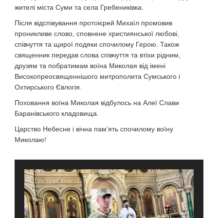
жителі міста Суми та села Гребениківка.
Після відспівування протоієрей Михаїл промовив
проникливе слово, сповнене християнської любові,
співчуття та щирої подяки спочилому Герою. Також
священник передав слова співчуття та втіхи рідним,
друзям та побратимам воїна Миколая від імені
Високопреосвященнішого митрополита Сумського і
Охтирського Євлогія.
Поховання воїна Миколая відбулось на Алеї Слави
Баранівського кладовища.
Царство Небесне і вічна пам’ять спочилому воїну
Миколаю!