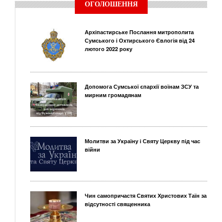
ОГОЛОШЕННЯ
Архіпастирське Послання митрополита
Сумського і Охтирського Євлогія від 24
лютого 2022 року
Допомога Сумської єпархії воїнам ЗСУ та
мирним громадянам
Молитви за Україну і Святу Церкву під час
війни
Чин самопричастя Святих Христових Таїн за
відсутності священника