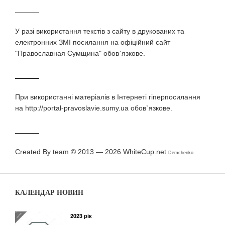
У разi використання текстiв з сайту в друкованих та
електронних ЗМI посилання на офіційний сайт
"Православная Сумщина" обов`язкове.
При використаннi матерiалiв в Iнтернетi гiперпосилання
на http://portal-pravoslavie.sumy.ua обов`язкове.
Created By team © 2013 — 2026
WhiteCup.net
Demchenko
КАЛЕНДАР НОВИН
2023 рік