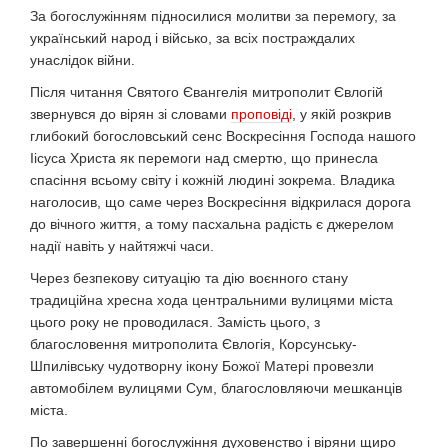
За богослужінням підносилися молитви за перемогу, за
український народ і військо, за всіх постраждалих
унаслідок війни.
Після читання Святого Євангелія митрополит Євлогій
звернувся до вірян зі словами
проповіді
, у якій розкрив
глибокий богословський сенс Воскресіння Господа нашого
Іісуса Христа як перемоги над смертю, що принесла
спасіння всьому світу і кожній людині зокрема. Владика
наголосив, що саме через Воскресіння відкрилася дорога
до вічного життя, а тому пасхальна радість є джерелом
надії навіть у найтяжчі часи.
Через безпекову ситуацію та дію воєнного стану
традиційна хресна хода центральними вулицями міста
цього року не проводилася. Замість цього, з
благословення митрополита Євлогія, Корсунську-
Шпилівську чудотворну ікону Божої Матері провезли
автомобілем вулицями Сум, благословляючи мешканців
міста.
По завершенні богослужіння духовенство і віряни щиро