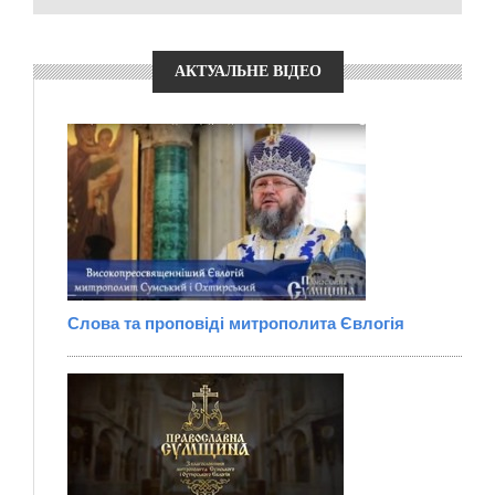
АКТУАЛЬНЕ ВІДЕО
Слова та проповіді митрополита Євлогія