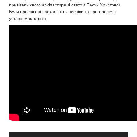
привітали свого архіпастиря зі святом Пасхи Христової.
Були проспівані пасхальні піснеспіви та проголошені
уставні многоліття.