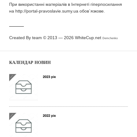
При використаннi матерiалiв в Iнтернетi гiперпосилання
на http://portal-pravoslavie.sumy.ua обов`язкове.
Created By team © 2013 — 2026
WhiteCup.net
Demchenko
КАЛЕНДАР НОВИН
2023 рік
2022 рік