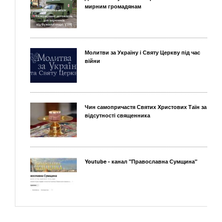
мирним громадянам
Молитви за Україну і Святу Церкву під час
війни
Чин самопричастя Святих Христових Таїн за
відсутності священника
Youtube - канал "Православна Сумщина"