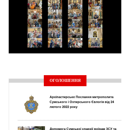
ОГОЛОШЕННЯ
Архіпастирське Послання митрополита
Сумського і Охтирського Євлогія від 24
лютого 2022 року
Допомога Сумської єпархії воїнам ЗСУ та