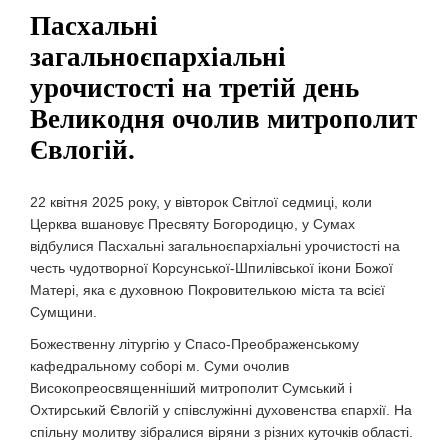
Пасхальні
загальноєпархіальні
урочистості на третій день
Великодня очолив митрополит
Євлогій.
22 квітня 2025 року, у вівторок Світлої седмиці, коли
Церква вшановує Пресвяту Богородицю, у Сумах
відбулися Пасхальні загальноєпархіальні урочистості на
честь чудотворної Корсунської-Шпилівської ікони Божої
Матері, яка є духовною Покровителькою міста та всієї
Сумщини.
Божественну літургію у Спасо-Преображенському
кафедральному соборі м. Суми очолив
Високопреосвященніший митрополит Сумський і
Охтирський Євлогій у співслужінні духовенства єпархії. На
спільну молитву зібралися віряни з різних куточків області.