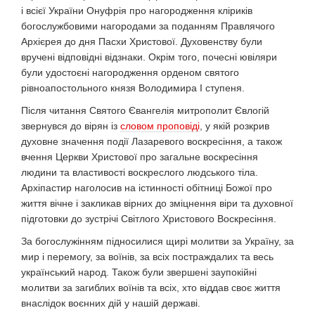
і всієї України Онуфрія про нагородження кліриків
богослужбовими нагородами за поданням Правлячого
Архієрея до дня Пасхи Христової. Духовенству були
вручені відповідні відзнаки. Окрім того, почесні ювіляри
були удостоєні нагородження орденом святого
рівноапостольного князя Володимира І ступеня.
Після читання Святого Євангелія митрополит Євлогій
звернувся до вірян із
словом проповіді
, у якій розкрив
духовне значення події Лазаревого воскресіння, а також
вчення Церкви Христової про загальне воскресіння
людини та властивості воскреслого людського тіла.
Архіпастир наголосив на істинності обітниці Божої про
життя вічне і закликав вірних до зміцнення віри та духовної
підготовки до зустрічі Світлого Христового Воскресіння.
За богослужінням підносилися щирі молитви за Україну, за
мир і перемогу, за воїнів, за всіх постраждалих та весь
український народ. Також були звершені заупокійні
молитви за загиблих воїнів та всіх, хто віддав своє життя
внаслідок воєнних дій у нашій державі.