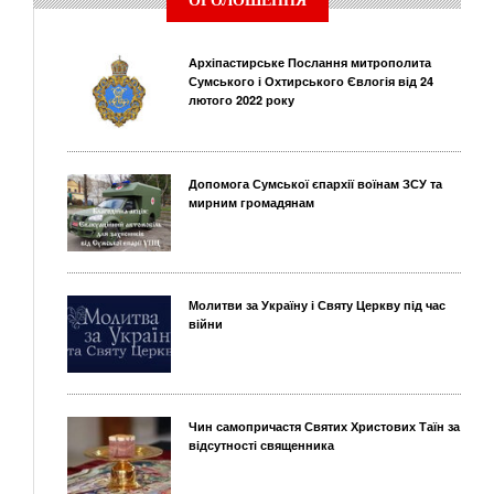
ОГОЛОШЕННЯ
Архіпастирське Послання митрополита
Сумського і Охтирського Євлогія від 24
лютого 2022 року
Допомога Сумської єпархії воїнам ЗСУ та
мирним громадянам
Молитви за Україну і Святу Церкву під час
війни
Чин самопричастя Святих Христових Таїн за
відсутності священника