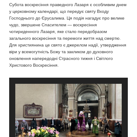
Субота воскресіння праведного Лазаря є особливим днем
у церковному календарі, що передує святу Входу
Господнього до Єрусалима. Ця подія нагадує про велике
чудо, звершене Спасителем — воскресіння
чотириденного Лазаря, яке стало передобразом
загального воскресіння та перемоги життя над смертю.
Для християнина це свято є джерелом надії, утвердження
віри у всемогутність Божу та закликом до духовного
оновлення напередодні Страсного тижня і Світлого
Христового Воскресіння.