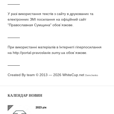
У разi використання текстiв з сайту в друкованих та
електронних ЗМI посилання на офіційний сайт
"Православная Сумщина" обов`язкове.
При використаннi матерiалiв в Iнтернетi гiперпосилання
на http://portal-pravoslavie.sumy.ua обов`язкове.
Created By team © 2013 — 2026
WhiteCup.net
Demchenko
КАЛЕНДАР НОВИН
2023 рік