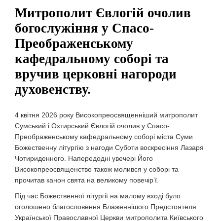
Митрополит Євлогій очолив
богослужіння у Спасо-
Преображенському
кафедральному соборі та
вручив церковні нагороди
духовенству.
4 квітня 2026 року Високопреосвященніший митрополит
Сумський і Охтирський Євлогій очолив у Спасо-
Преображенському кафедральному соборі міста Суми
Божественну літургію з нагоди Суботи воскресіння Лазаря
Чотириденного. Напередодні увечері Його
Високопреосвященство також молився у соборі та
прочитав канон свята на великому повечір’ї.
Під час Божественної літургії на малому вході було
оголошено благословення Блаженнішого Предстоятеля
Української Православної Церкви митрополита Київського