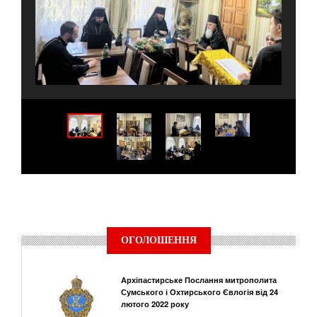
ОГОЛОШЕННЯ
Архіпастирське Послання митрополита
Сумського і Охтирського Євлогія від 24
лютого 2022 року