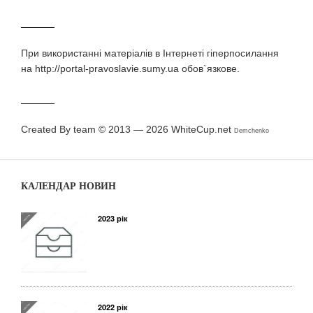
При використаннi матерiалiв в Iнтернетi гiперпосилання
на http://portal-pravoslavie.sumy.ua обов`язкове.
Created By team © 2013 — 2026
WhiteCup.net
Demchenko
КАЛЕНДАР НОВИН
2023 рік
2022 рік