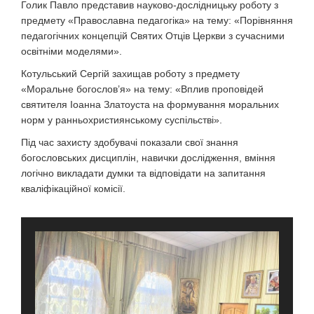
Голик Павло представив науково-дослідницьку роботу з
предмету «Православна педагогіка» на тему: «Порівняння
педагогічних концепцій Святих Отців Церкви з сучасними
освітніми моделями».
Котульський Сергій захищав роботу з предмету
«Моральне богослов’я» на тему: «Вплив проповідей
святителя Іоанна Златоуста на формування моральних
норм у ранньохристиянському суспільстві».
Під час захисту здобувачі показали свої знання
богословських дисциплін, навички дослідження, вміння
логічно викладати думки та відповідати на запитання
кваліфікаційної комісії.