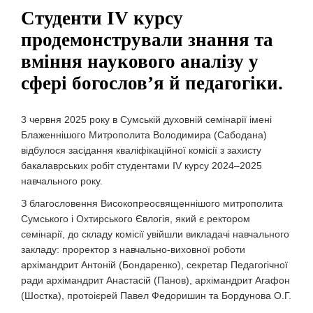
Студенти IV курсу
продемонстрували знання та
вміння наукового аналізу у
сфері богослов’я й педагогіки.
3 червня 2025 року в Сумській духовній семінарії імені
Блаженнішого Митрополита Володимира (Сабодана)
відбулося засідання кваліфікаційної комісії з захисту
бакалаврських робіт студентами IV курсу 2024–2025
навчального року.
З благословення Високопреосвященнішого митрополита
Сумського і Охтирського Євлогія, який є ректором
семінарії, до складу комісії увійшли викладачі навчального
закладу: проректор з навчально-виховної роботи
архімандрит Антоній (Бондаренко), секретар Педагогічної
ради архімандрит Анастасій (Панов), архімандрит Агафон
(Шостка), протоієрей Павел Федоришин та Бордунова О.Г.