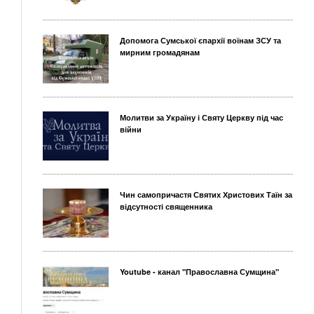
Допомога Сумської єпархії воїнам ЗСУ та
мирним громадянам
Молитви за Україну і Святу Церкву під час
війни
Чин самопричастя Святих Христових Таїн за
відсутності священника
Youtube - канал "Православна Сумщина"