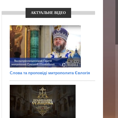
АКТУАЛЬНЕ ВІДЕО
Слова та проповіді митрополита Євлогія