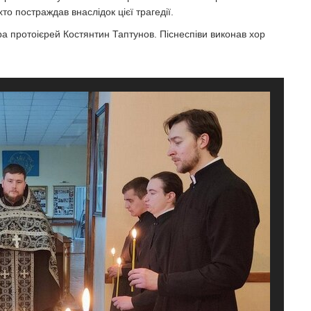
хто постраждав внаслідок цієї трагедії.
ра протоієрей Костянтин Таптунов. Піснеспіви виконав хор