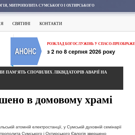
ГІЯ, МИТРОПОЛИТА СУМСЬКОГО І ОХТИРСЬКОГО
ІЯ
СВЯТИНІ
КОНТАКТИ
РОЗКЛАД БОГОСЛУЖІНЬ У СПАСО-ПРЕОБРАЖ
з 2 по 8 серпня 2026 року
И ПАМ’ЯТЬ СПОЧИЛИХ ЛІКВІДАТОРІВ АВАРІЇ НА
ршено в домовому храмі
льській атомній електростанції, у Сумській духовній семінарії
рополита Сумського і Охтирського Євлогія звершено