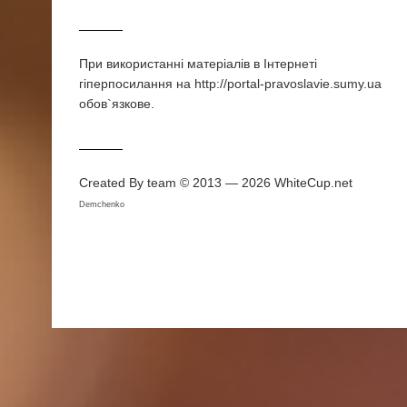
При використаннi матерiалiв в Iнтернетi
гiперпосилання на http://portal-pravoslavie.sumy.ua
обов`язкове.
Created By team © 2013 — 2026
WhiteCup.net
Demchenko