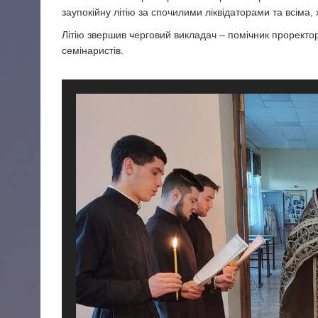
заупокійну літію за спочилими ліквідаторами та всіма, 
Літію звершив черговий викладач – помічник проректо
семінаристів.