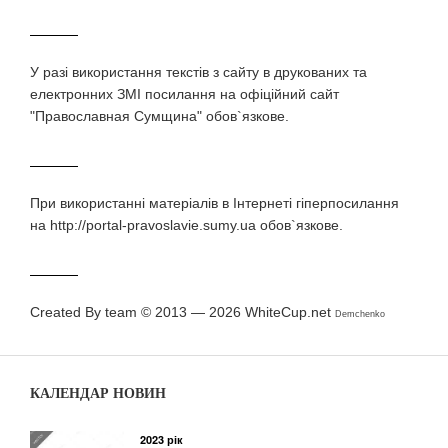
У разi використання текстiв з сайту в друкованих та
електронних ЗМI посилання на офіційний сайт
"Православная Сумщина" обов`язкове.
При використаннi матерiалiв в Iнтернетi гiперпосилання
на http://portal-pravoslavie.sumy.ua обов`язкове.
Created By team © 2013 — 2026
WhiteCup.net
Demchenko
КАЛЕНДАР НОВИН
2023 рік