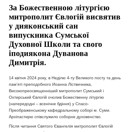
За Божественною літургією
митрополит Євлогій висвятив
у дияконський сан
випускника Сумської
Духовної Школи та свого
іподиякона Дуванова
Димитрія.
14 квітня 2024 року, в Неділю 4-ту Великого посту та день
пам’яті преподобного Иоанна Ліствичника,
Високопреосвященніший митрополит Сумський і
Охтирський Євлогій очолив Божественну літургію
(напередодні – всенічне бдіння) у Спасо-
Преображенському кафедральному соборі м. Суми.
Архіпастирю співслужило соборне духовенство.
Після читання Святого Євангелія митрополит Євлогій