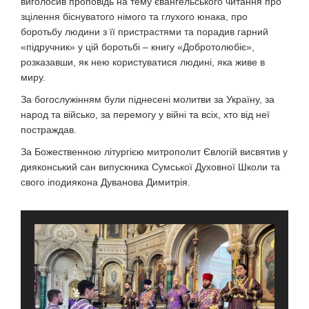
виголосив проповідь на тему євангельського читання про
зцілення біснуватого німого та глухого юнака, про
боротьбу людини з її пристрастями та порадив гарний
«підручник» у цій боротьбі – книгу «Добротолюбіє»,
розказавши, як нею користуватися людині, яка живе в
миру.
За богослужінням були піднесені молитви за Україну, за
народ та військо, за перемогу у війні та всіх, хто від неї
постраждав.
За Божественною літургією митрополит Євлогій висвятив у
дияконський сан випускника Сумської Духовної Школи та
свого іподиякона Дуванова Димитрія.