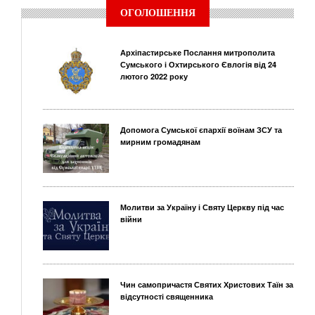
ОГОЛОШЕННЯ
Архіпастирське Послання митрополита
Сумського і Охтирського Євлогія від 24
лютого 2022 року
Допомога Сумської єпархії воїнам ЗСУ та
мирним громадянам
Молитви за Україну і Святу Церкву під час
війни
Чин самопричастя Святих Христових Таїн за
відсутності священника