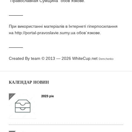
"Православная Сумщина" обов`язкове.
При використаннi матерiалiв в Iнтернетi гiперпосилання
на http://portal-pravoslavie.sumy.ua обов`язкове.
Created By team © 2013 — 2026
WhiteCup.net
Demchenko
КАЛЕНДАР НОВИН
2023 рік