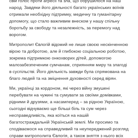
свій голос проти агресії та зла, що обрушилося на наш
народ. Завдяки його діяльності багато українських воїнів
отримали необхідну підтримку, медичну та гуманітарну
допомогу, що стало важливим внеском у нашу спільну
боротьбу за свободу та незалежність, за перемогу над
ворогом.
Митрополит Євлогій відомий не лише своєю нескінченною
вірою та добротою, але й глибокою соціальною роботою,
зокрема підтримкою онкохворих дітей, допомогою
малозабезпеченим сумчанам, сприянням миру та злагоді
в суспільстві. Його діяльність завжди була спрямована на
благо людей та на зміцнення духовності серед вірян.
Ми, українці за кордоном, які через війну змушені
перебувати на чужині та сумувати за своїми домівками,
рідними й друзями, а насамперед – за рідною Україною,
сьогодні відчуваємо ще більші біль та сум через
несправедливість, яка коїться на нашій
багатостраждальній Українській землі. Ми просимо та
сподіваємося на справедливий та неупереджений розгляд
справи митрополита Євлогія, а також зняття з нього всіх