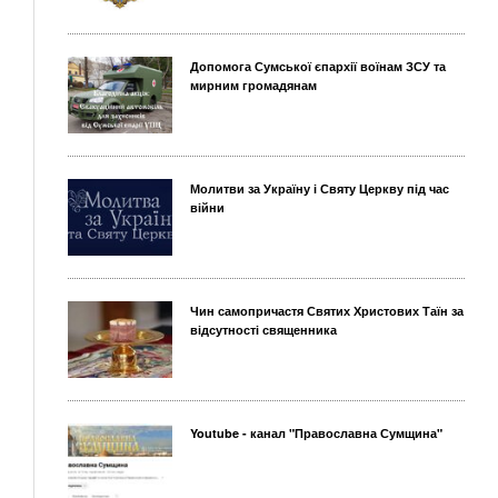
Допомога Сумської єпархії воїнам ЗСУ та
мирним громадянам
Молитви за Україну і Святу Церкву під час
війни
Чин самопричастя Святих Христових Таїн за
відсутності священника
Youtube - канал "Православна Сумщина"