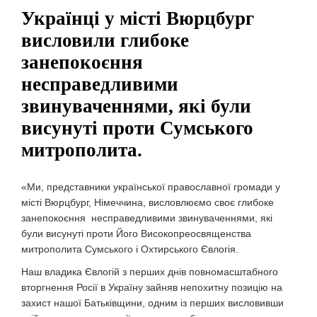
Українці у місті Вюрцбург
висловили глибоке
занепокоєння
несправедливими
звинуваченнями, які були
висунуті проти Сумського
митрополита.
«Ми, представники української православної громади у
місті Вюрцбург, Німеччина, висловлюємо своє глибоке
занепокоєння несправедливими звинуваченнями, які
були висунуті проти Його Високопреосвященства
митрополита Сумського і Охтирського Євлогія.
Наш владика Євлогій з перших днів повномасштабного
вторгнення Росії в Україну зайняв непохитну позицію на
захист нашої Батьківщини, одним із перших висловивши