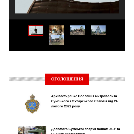
ОГОЛОШЕННЯ
Архіпастирське Послання митрополита
Сумського і Охтирського Євлогія від 24
лютого 2022 року
Допомога Сумської єпархії воїнам ЗСУ та
мирним громадянам