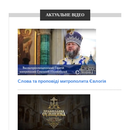
АКТУАЛЬНЕ ВІДЕО
Слова та проповіді митрополита Євлогія