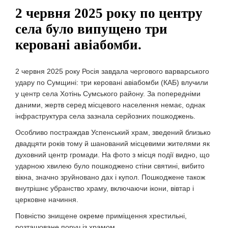
2 червня 2025 року по центру
села було випущено три
керовані авіабомби.
2 червня 2025 року Росія завдала чергового варварського
удару по Сумщині: три керовані авіабомби (КАБ) влучили
у центр села Хотінь Сумського району. За попередніми
даними, жертв серед місцевого населення немає, однак
інфраструктура села зазнала серйозних пошкоджень.
Особливо постраждав Успенський храм, зведений близько
двадцяти років тому й шанований місцевими жителями як
духовний центр громади. На фото з місця події видно, що
ударною хвилею було пошкоджено стіни святині, вибито
вікна, значно зруйновано дах і купол. Пошкоджене також
внутрішнє убранство храму, включаючи ікони, вівтар і
церковне начиння.
Повністю знищене окреме приміщення хрестильні,
розташоване поруч із храмом.