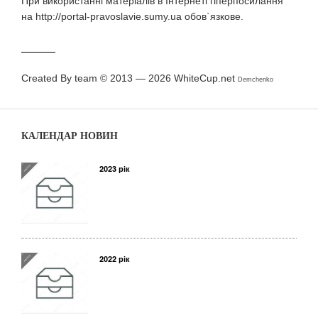
При використаннi матерiалiв в Iнтернетi гiперпосилання
на http://portal-pravoslavie.sumy.ua обов`язкове.
Created By team © 2013 — 2026
WhiteCup.net
Demchenko
КАЛЕНДАР НОВИН
2023 рік
2022 рік