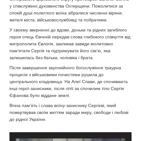
у співслужінні духовенства Охтирщини. Помолитися за
спокій душі полеглого воїна зібралися численні віряни,
жителі міста, військовослужбовці та побратими.
У своєму зверненні до вдови, доньки та рідних загиблого
героя отець Євгеній передав слова глибокого співчуття від
митрополита Євлогія, закликав завжди молитовно
пам’ятати Сергія та підтримувати його сім’ю, яка
залишилась без батька, чоловіка і брата.
Після завершення заупокійного богослужіння траурна
процесія з військовими почестями рушила до
центрального кладовища. На Алеї Слави, де спочивають
інші герої-захисники, після літії за спочилим тіло Сергія
Єфанова було віддане землі.
Вічна пам’ять і слава воїну-захиснику Сергієві, який
пожертвував своїм життям заради миру, свободи і любові
до рідної України.