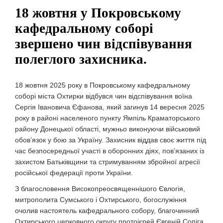
18 жовтня у Покровському
кафедральному соборі
звершено чин відспівування
полеглого захисника.
18 жовтня 2025 року в Покровському кафедральному
соборі міста Охтирки відбувся чин відспівування воїна
Сергія Івановича Єфанова, який загинув 14 вересня 2025
року в районі населеного пункту Ямпіль Краматорського
району Донецької області, мужньо виконуючи військовий
обов’язок у бою за Україну. Захисник віддав своє життя під
час безпосередньої участі в оборонних діях, пов’язаних із
захистом Батьківщини та стримуванням збройної агресії
російської федерації проти України.
З благословення Високопреосвященнішого Євлогія,
митрополита Сумського і Охтирського, богослужіння
очолив настоятель кафедрального собору, благочинний
Охтирського церковного округу протоієрей Євгеній Сопіга