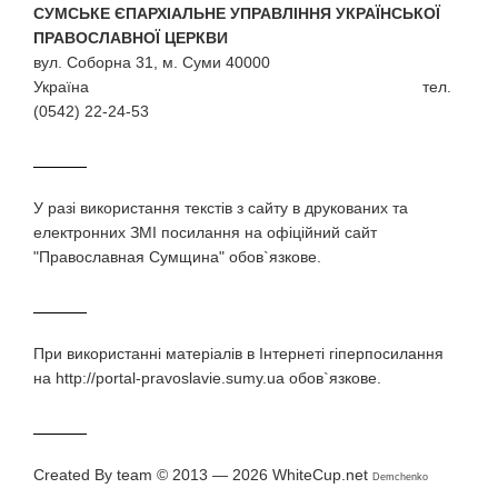
СУМСЬКЕ ЄПАРХІАЛЬНЕ УПРАВЛІННЯ УКРАЇНСЬКОЇ
ПРАВОСЛАВНОЇ ЦЕРКВИ
вул. Соборна 31, м. Суми 40000
Україна тел.
(0542) 22-24-53
У разi використання текстiв з сайту в друкованих та
електронних ЗМI посилання на офіційний сайт
"Православная Сумщина" обов`язкове.
При використаннi матерiалiв в Iнтернетi гiперпосилання
на http://portal-pravoslavie.sumy.ua обов`язкове.
Created By team © 2013 — 2026
WhiteCup.net
Demchenko