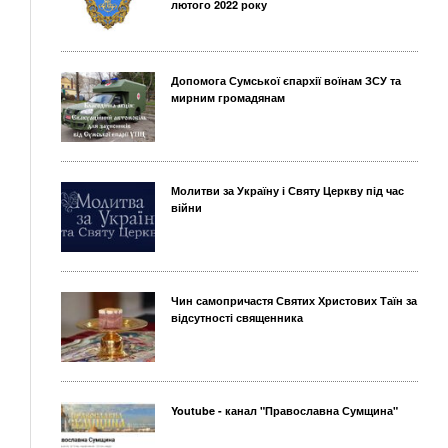
лютого 2022 року
Допомога Сумської єпархії воїнам ЗСУ та
мирним громадянам
Молитви за Україну і Святу Церкву під час
війни
Чин самопричастя Святих Христових Таїн за
відсутності священника
Youtube - канал "Православна Сумщина"