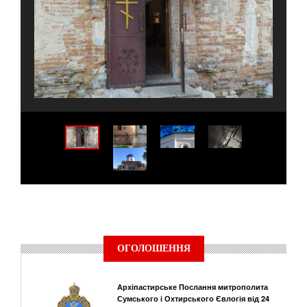
ОГОЛОШЕННЯ
Архіпастирське Послання митрополита
Сумського і Охтирського Євлогія від 24