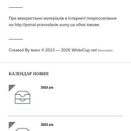
При використаннi матерiалiв в Iнтернетi гiперпосилання
на http://portal-pravoslavie.sumy.ua обов`язкове.
Created By team © 2013 — 2026
WhiteCup.net
Demchenko
КАЛЕНДАР НОВИН
2023 рік
2022 рік