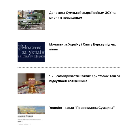
Допомога Сумської єпархії воїнам ЗСУ та
мирним громадянам
Молитви за Україну і Святу Церкву під час
війни
Чин самопричастя Святих Христових Таїн за
відсутності священника
Youtube - канал "Православна Сумщина"