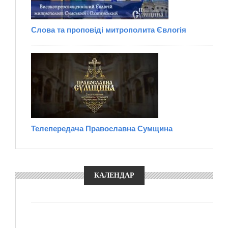
Слова та проповіді митрополита Євлогія
Телепередача Православна Сумщина
КАЛЕНДАР