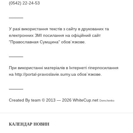
(0542) 22-24-53
У разi використання текстiв з сайту в друкованих та
електронних ЗМI посилання на офіційний сайт
"Православная Сумщина" обов`язкове.
При використаннi матерiалiв в Iнтернетi гiперпосилання
на http://portal-pravoslavie.sumy.ua обов`язкове.
Created By team © 2013 — 2026
WhiteCup.net
Demchenko
КАЛЕНДАР НОВИН