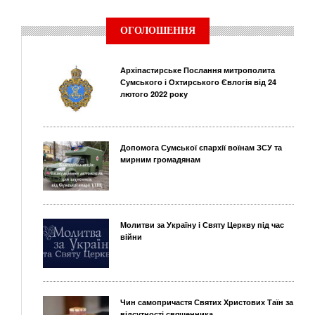
ОГОЛОШЕННЯ
Архіпастирське Послання митрополита
Сумського і Охтирського Євлогія від 24
лютого 2022 року
Допомога Сумської єпархії воїнам ЗСУ та
мирним громадянам
Молитви за Україну і Святу Церкву під час
війни
Чин самопричастя Святих Христових Таїн за
відсутності священника