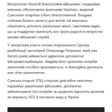
Митрополит Євлогій благословив військових і подарував
кожному «Молитовник захисників України», виданий
Сумською єпархією з його благословення. Владика
побажав Божого захисту для воїнів, які жертовно
оберігають цілісність української землі, і висловив надію,
що ці подарунки принесуть хоч трохи радості в непростих
умовах військової служби.
У заході взяв участь голова єпархіального Центру
реабілітації протоієрей Олександр Петренко, який уже
багато років займається адресною допомогою
військовослужбовцям. Завдяки його зусиллям потреби
захисників постійно враховуються, а благодійна допомога
має чітке призначення.
Сумська єпархія УПЦ з перших днів війни невтомно
підтримує українських військових, допомагає
забезпечувати їхні потреби та щоденно підносить молитви
за перемогу ЗСУ й настання миру в Україні.