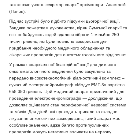
також взяв участь секретар єпархії архімандрит Анастасій
(Панов).
Під час зустрічі було підбито підсумки цьогорічної акції.
Завдяки пожертвам духовенства, вірян Сумської єпархії та
всіх небайдужих людей вдалося зібрати 1 мільйон 250
тисяч гривень, які були повністю використані для
придбання необхідного медичного обладнання та
лікарських препаратів для онкогематологічного відділення.
У рамках єпархіальної благодійної акції для дитячого
онкогематологічного відділення було закуплено та
передано високотехнологічний діагностичний комплекс –
сучасний електронейроміограф «Модус ЕМГ-3» вартістю
658 350 гривень. Цей медичний апарат призначений для
проведення електронейроміографії — дослідження, що
дозволяє оцінювати стан периферичної нервової системи
та м’язів. Для дітей, які проходять тривале та складне
лікування онкологічних захворювань, такий апарат має
особливе значення, адже багато протипухлинних
препаратів можуть негативно впливати на нервову