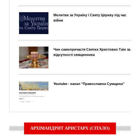
Молитви за Україну і Святу Церкву під час
війни
Чин самопричастя Святих Христових Таїн за
відсутності священника
Youtube - канал "Православна Сумщина"
АРХІМАНДРИТ АРИСТАРХ (СІТАЛО)