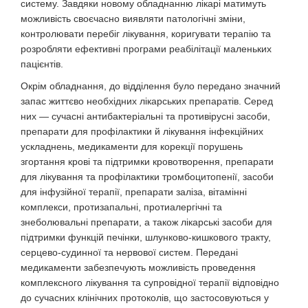
систему. Завдяки новому обладнанню лікарі матимуть
можливість своєчасно виявляти патологічні зміни,
контролювати перебіг лікування, коригувати терапію та
розробляти ефективні програми реабілітації маленьких
пацієнтів.
Окрім обладнання, до відділення було передано значний
запас життєво необхідних лікарських препаратів. Серед
них — сучасні антибактеріальні та противірусні засоби,
препарати для профілактики й лікування інфекційних
ускладнень, медикаменти для корекції порушень
згортання крові та підтримки кровотворення, препарати
для лікування та профілактики тромбоцитопенії, засоби
для інфузійної терапії, препарати заліза, вітамінні
комплекси, протизапальні, протиалергічні та
знеболювальні препарати, а також лікарські засоби для
підтримки функцій печінки, шлунково-кишкового тракту,
серцево-судинної та нервової систем. Передані
медикаменти забезпечують можливість проведення
комплексного лікування та супровідної терапії відповідно
до сучасних клінічних протоколів, що застосовуються у