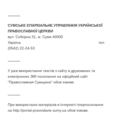
СУМСЬКЕ ЄПАРХІАЛЬНЕ УПРАВЛІННЯ УКРАЇНСЬКОЇ
ПРАВОСЛАВНОЇ ЦЕРКВИ
вул. Соборна 31, м. Суми 40000
Україна тел.
(0542) 22-24-53
У разi використання текстiв з сайту в друкованих та
електронних ЗМI посилання на офіційний сайт
"Православная Сумщина" обов`язкове.
При використаннi матерiалiв в Iнтернетi гiперпосилання
на http://portal-pravoslavie.sumy.ua обов`язкове.