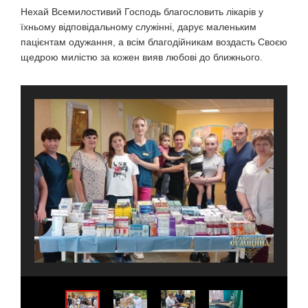
Нехай Всемилостивий Господь благословить лікарів у
їхньому відповідальному служінні, дарує маленьким
пацієнтам одужання, а всім благодійникам воздасть Своєю
щедрою милістю за кожен вияв любові до ближнього.