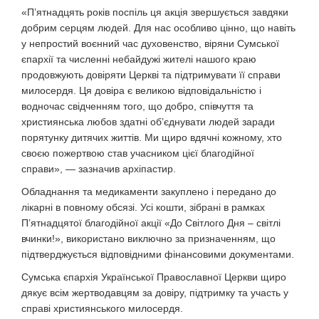
«П’ятнадцять років поспіль ця акція звершується завдяки
добрим серцям людей. Для нас особливо цінно, що навіть
у непростий воєнний час духовенство, віряни Сумської
єпархії та численні небайдужі жителі нашого краю
продовжують довіряти Церкві та підтримувати її справи
милосердя. Ця довіра є великою відповідальністю і
водночас свідченням того, що добро, співчуття та
християнська любов здатні об’єднувати людей заради
порятунку дитячих життів. Ми щиро вдячні кожному, хто
своєю пожертвою став учасником цієї благодійної
справи», — зазначив архіпастир.
Обладнання та медикаменти закуплено і передано до
лікарні в повному обсязі. Усі кошти, зібрані в рамках
П’ятнадцятої благодійної акції «До Світлого Дня – світлі
вчинки!», використано виключно за призначенням, що
підтверджується відповідними фінансовими документами.
Сумська єпархія Української Православної Церкви щиро
дякує всім жертводавцям за довіру, підтримку та участь у
справі християнського милосердя.