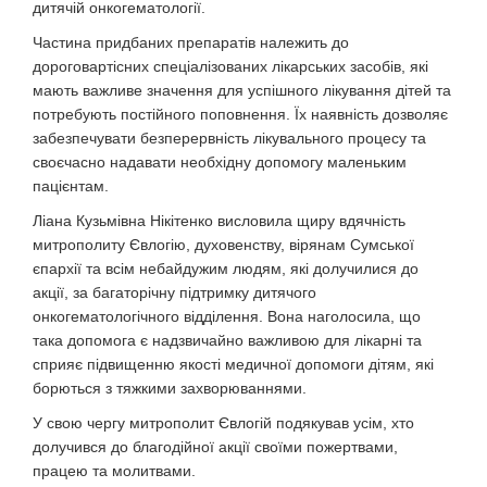
дитячій онкогематології.
Частина придбаних препаратів належить до
дороговартісних спеціалізованих лікарських засобів, які
мають важливе значення для успішного лікування дітей та
потребують постійного поповнення. Їх наявність дозволяє
забезпечувати безперервність лікувального процесу та
своєчасно надавати необхідну допомогу маленьким
пацієнтам.
Ліана Кузьмівна Нікітенко висловила щиру вдячність
митрополиту Євлогію, духовенству, вірянам Сумської
єпархії та всім небайдужим людям, які долучилися до
акції, за багаторічну підтримку дитячого
онкогематологічного відділення. Вона наголосила, що
така допомога є надзвичайно важливою для лікарні та
сприяє підвищенню якості медичної допомоги дітям, які
борються з тяжкими захворюваннями.
У свою чергу митрополит Євлогій подякував усім, хто
долучився до благодійної акції своїми пожертвами,
працею та молитвами.