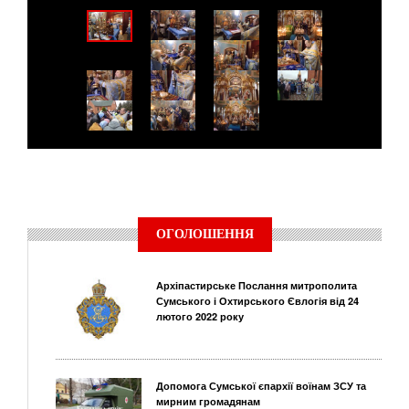
ОГОЛОШЕННЯ
Архіпастирське Послання митрополита
Сумського і Охтирського Євлогія від 24
лютого 2022 року
Допомога Сумської єпархії воїнам ЗСУ та
мирним громадянам