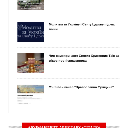
Молитви за Україну і Святу Церкву під час
війни
Чин самопричастя Святих Христових Таїн за
відсутності священника
Youtube - канал "Православна Сумщина"
АРХІМАНДРИТ АРИСТАРХ (СІТАЛО)