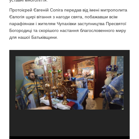
уставні многоліття.
Протоієрей Євгеній Сопіга передав від імені митрополита
Євлогія щирі вітання з нагоди свята, побажавши всім
парафіянам і жителям Чупахівки заступництва Пресвятої
Богородиці та скорішого настання благословенного миру
для нашої Батьківщини.