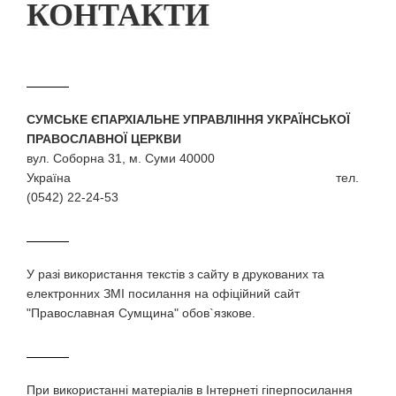
КОНТАКТИ
СУМСЬКЕ ЄПАРХІАЛЬНЕ УПРАВЛІННЯ УКРАЇНСЬКОЇ
ПРАВОСЛАВНОЇ ЦЕРКВИ
вул. Соборна 31, м. Суми 40000
Україна тел.
(0542) 22-24-53
У разi використання текстiв з сайту в друкованих та
електронних ЗМI посилання на офіційний сайт
"Православная Сумщина" обов`язкове.
При використаннi матерiалiв в Iнтернетi гiперпосилання