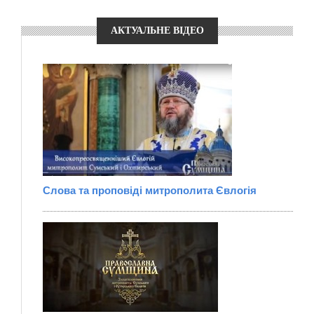
АКТУАЛЬНЕ ВІДЕО
Слова та проповіді митрополита Євлогія