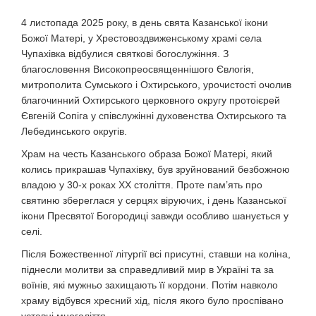
4 листопада 2025 року, в день свята Казанської ікони
Божої Матері, у Хрестовоздвиженському храмі села
Чупахівка відбулися святкові богослужіння. З
благословення Високопреосвященнішого Євлогія,
митрополита Сумського і Охтирського, урочистості очолив
благочинний Охтирського церковного округу протоієрей
Євгеній Сопіга у співслужінні духовенства Охтирського та
Лебединського округів.
Храм на честь Казанського образа Божої Матері, який
колись прикрашав Чупахівку, був зруйнований безбожною
владою у 30-х роках ХХ століття. Проте пам’ять про
святиню збереглася у серцях віруючих, і день Казанської
ікони Пресвятої Богородиці завжди особливо шанується у
селі.
Після Божественної літургії всі присутні, ставши на коліна,
піднесли молитви за справедливий мир в Україні та за
воїнів, які мужньо захищають її кордони. Потім навколо
храму відбувся хресний хід, після якого було проспівано