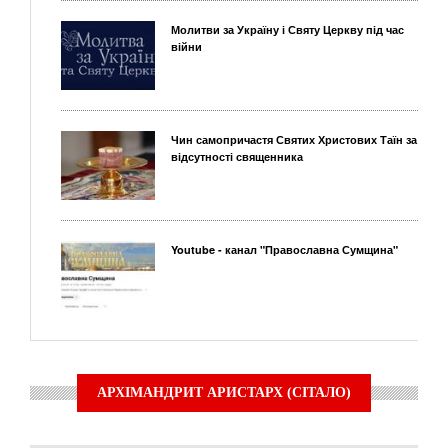
Молитви за Україну і Святу Церкву під час
війни
Чин самопричастя Святих Христових Таїн за
відсутності священника
Youtube - канал "Православна Сумщина"
АРХІМАНДРИТ АРИСТАРХ (СІТАЛО)