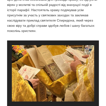
вірян у молитві та спільній радості від значущої події в
історії парафії. Настоятель храму подякував усім
присутнім за участь у святкових заходах та закликав
наслідувати приклад святителя Спиридона, який через
свою віру та добрі справи здобув любов і шану багатьох
поколінь християн.