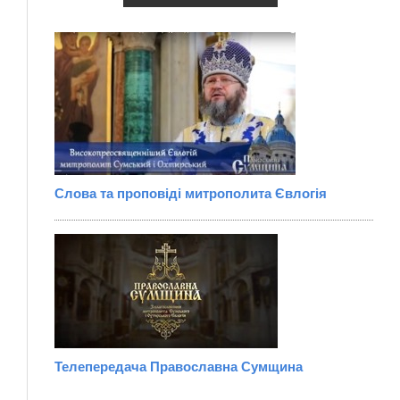
Слова та проповіді митрополита Євлогія
Телепередача Православна Сумщина