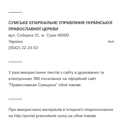
СУМСЬКЕ ЄПАРХІАЛЬНЕ УПРАВЛІННЯ УКРАЇНСЬКОЇ
ПРАВОСЛАВНОЇ ЦЕРКВИ
вул. Соборна 31, м. Суми 40000
Україна тел.
(0542) 22-24-53
У разi використання текстiв з сайту в друкованих та
електронних ЗМI посилання на офіційний сайт
"Православная Сумщина" обов`язкове.
При використаннi матерiалiв в Iнтернетi гiперпосилання
на http://portal-pravoslavie.sumy.ua обов`язкове.