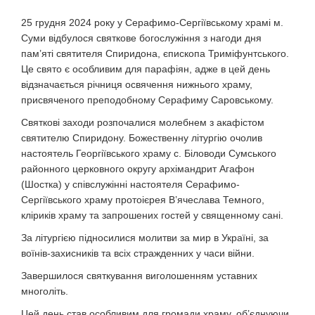
25 грудня 2024 року у Серафимо-Сергіївському храмі м.
Суми відбулося святкове богослужіння з нагоди дня
пам’яті святителя Спиридона, єпископа Триміфунтського.
Це свято є особливим для парафіян, адже в цей день
відзначається річниця освячення нижнього храму,
присвяченого преподобному Серафиму Саровському.
Святкові заходи розпочалися молебнем з акафістом
святителю Спиридону. Божественну літургію очолив
настоятель Георгіївського храму с. Біловоди Сумського
районного церковного округу архімандрит Агафон
(Шостка) у співслужінні настоятеля Серафимо-
Сергіївського храму протоієрея В’ячеслава Темного,
кліриків храму та запрошених гостей у священному сані.
За літургією підносилися молитви за мир в Україні, за
воїнів-захисників та всіх стражденних у часи війни.
Завершилося святкування виголошенням уставних
многоліть.
Цей день став особливим для громади храму, об’єднуючи