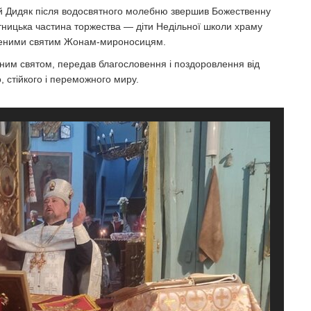
ій Дидяк після водосвятного молебню звершив Божественну
ітницька частина торжества — діти Недільної школи храму
вяченими святим Жонам-мироносицям.
ним святом, передав благословення і поздоровлення від
 стійкого і переможного миру.