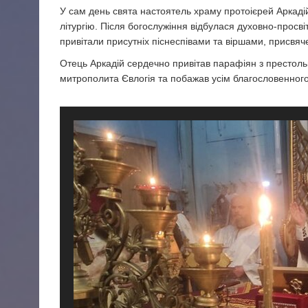
У сам день свята настоятель храму протоієрей Аркад
літургію. Після богослужіння відбулася духовно-просв
привітали присутніх піснеспівами та віршами, прис
Отець Аркадій сердечно привітав парафіян з престоль
митрополита Євлогія та побажав усім благословенного,