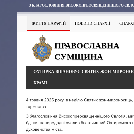
З БЛАГОСЛОВІННЯ ВИСОКОПРЕОСВЯЩЕННІШОГО ЄВЛО
ЖИТТЯ ПАРАФІЙ
НОВИНИ ЄПАРХІЇ
ЄПАРХ
ПРАВОСЛАВНА
СУМЩИНА
ОХТИРКА ВШАНОВУЄ СВЯТИХ ЖОН-МИРОНОС
ХРАМІ
4 травня 2025 року, в неділю Святих жон-мироносиць,
торжества.
З благословіння Високопреосвященнішого Євлогія, ми
бдіння напередодні очолив благочинний Охтирського це
духовенства міста.