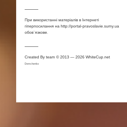
При використаннi матерiалiв в Iнтернетi
гiперпосилання на http://portal-pravoslavie.sumy.ua
обов`язкове.
Created By team © 2013 — 2026
WhiteCup.net
Demchenko