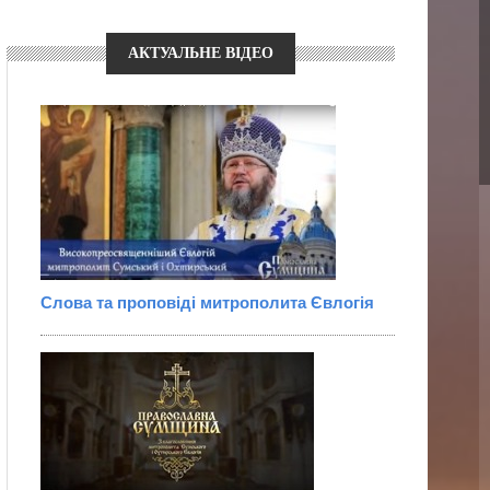
АКТУАЛЬНЕ ВІДЕО
Слова та проповіді митрополита Євлогія