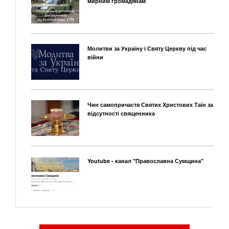
мирним громадянам
Молитви за Україну і Святу Церкву під час
війни
Чин самопричастя Святих Христових Таїн за
відсутності священника
Youtube - канал "Православна Сумщина"