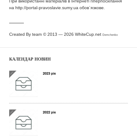
При використаннi матерiалiв в Iнтернетi гiперпосилання
на http://portal-pravoslavie.sumy.ua обов`язкове.
Created By team © 2013 — 2026
WhiteCup.net
Demchenko
КАЛЕНДАР НОВИН
2023 рік
2022 рік