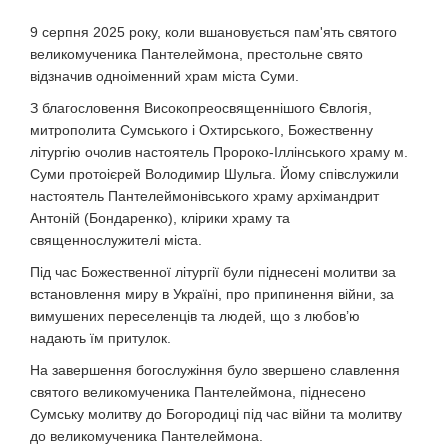
9 серпня 2025 року, коли вшановується пам'ять святого
великомученика Пантелеймона, престольне свято
відзначив одноіменний храм міста Суми.
З благословення Високопреосвященнішого Євлогія,
митрополита Сумського і Охтирського, Божественну
літургію очолив настоятель Пророко-Іллінського храму м.
Суми протоієрей Володимир Шульга. Йому співслужили
настоятель Пантелеймонівського храму архімандрит
Антоній (Бондаренко), клірики храму та
священнослужителі міста.
Під час Божественної літургії були піднесені молитви за
встановлення миру в Україні, про припинення війни, за
вимушених переселенців та людей, що з любов’ю
надають їм притулок.
На завершення богослужіння було звершено славлення
святого великомученика Пантелеймона, піднесено
Сумську молитву до Богородиці під час війни та молитву
до великомученика Пантелеймона.