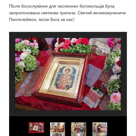
Після богослужіння для численних богомольців була
запропонована святкова трапеза. Святий великомучениче
Пантелеймон, моли Бога за нас!