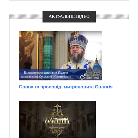
АКТУАЛЬНЕ ВІДЕО
Слова та проповіді митрополита Євлогія