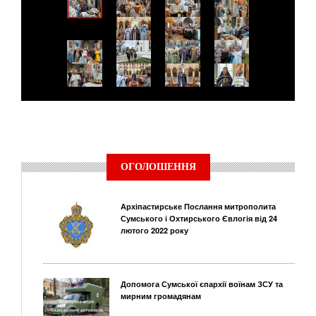
ОГОЛОШЕННЯ
Архіпастирське Послання митрополита
Сумського і Охтирського Євлогія від 24
лютого 2022 року
Допомога Сумської єпархії воїнам ЗСУ та
мирним громадянам