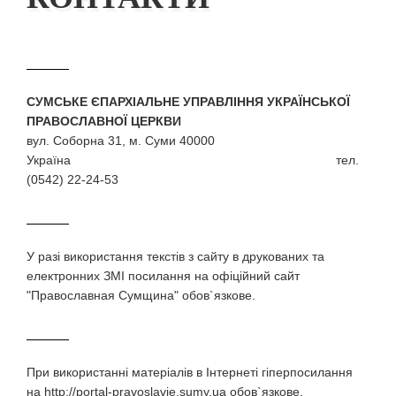
СУМСЬКЕ ЄПАРХІАЛЬНЕ УПРАВЛІННЯ УКРАЇНСЬКОЇ
ПРАВОСЛАВНОЇ ЦЕРКВИ
вул. Соборна 31, м. Суми 40000
Україна тел.
(0542) 22-24-53
У разi використання текстiв з сайту в друкованих та
електронних ЗМI посилання на офіційний сайт
"Православная Сумщина" обов`язкове.
При використаннi матерiалiв в Iнтернетi гiперпосилання
на http://portal-pravoslavie.sumy.ua обов`язкове.