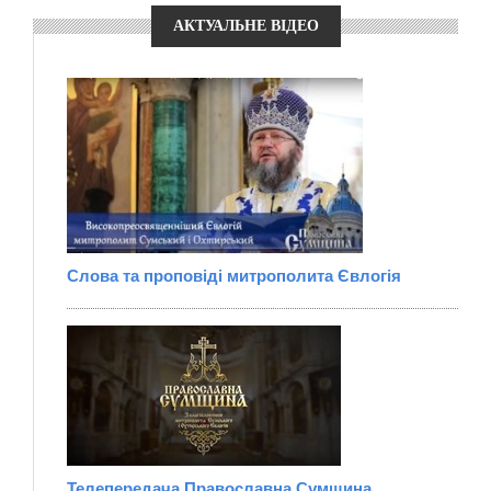
АКТУАЛЬНЕ ВІДЕО
Слова та проповіді митрополита Євлогія
Телепередача Православна Сумщина