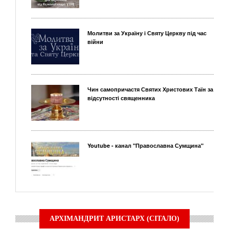
Молитви за Україну і Святу Церкву під час
війни
Чин самопричастя Святих Христових Таїн за
відсутності священника
Youtube - канал "Православна Сумщина"
АРХІМАНДРИТ АРИСТАРХ (СІТАЛО)