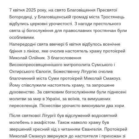
7 квітня 2025 року, на свято Благовіщення Пресвятої
Богородиці, у Благовіщенській громаді міста Тростянець
відбулись церковні урочистості. З нагоди престольного
свята ці богослужіння для православних тростянчан були
особливими.
Напередодні свята ввечері 6 квітня відбулось всенічне
бдіння з лінією, яке очолив настоятель храму протоієрей
Миколай Олійник. З благословення
Високопреосвященнішого митрополита Сумського і
Охтирського Євлогія, Божественну Літургію очолив
благочинний міста Суми протоієрей Миколай Смакоуз.
Йому співслужили настоятель храму, та запрошене
духовенство. За святковим богослужінням були піднесені
молитви за мир в Україні, за воїнів, та вимушених
переселенців. Піснеспіви урочисто виконували два хори.
Після святкової Літургії був відслужений водосвятний
молебень з акафістом. Також навколо храму був
звершений хресний хід з читанням Євангелія. Протоієрей
Миколай Смакоуз звернувся до настоятеля і прихожан зі