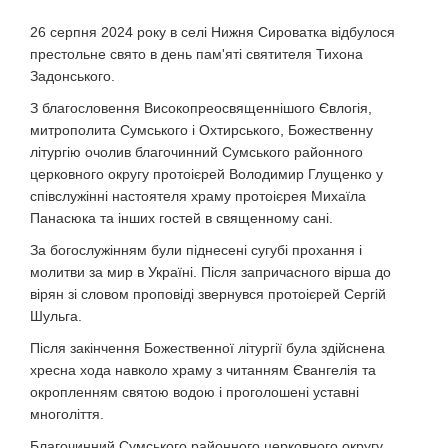
26 серпня 2024 року в селі Нижня Сироватка відбулося
престольне свято в день пам'яті святителя Тихона
Задонського.
З благословення Високопреосвященнішого Євлогія,
митрополита Сумського і Охтирського, Божественну
літургію очолив благочинний Сумського районного
церковного округу протоієрей Володимир Глущенко у
співслужінні настоятеля храму протоієрея Михаїла
Панасюка та інших гостей в священному сані.
За богослужінням були піднесені сугубі прохання і
молитви за мир в Україні. Після запричасного вірша до
вірян зі словом проповіді звернувся протоієрей Сергій
Шульга.
Після закінчення Божественної літургії була здійснена
хресна хода навколо храму з читанням Євангелія та
окропленням святою водою і проголошені уставні
многоліття.
Благочинний Сумського районного церковного округу