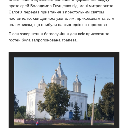
протоієрей Володимир Глущенко від імені митрополита
Євлогія передав привітання з престольним святом
настоятелю, священнослужителям, прихожанам та всім
паломникам, що прибули на сьогоднішнє торжество.
Після завершення богослужіння для всіх прихожан та
гостей була запропонована трапеза.