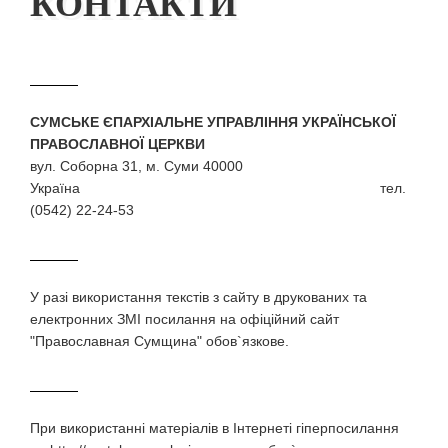
КОНТАКТИ
СУМСЬКЕ ЄПАРХІАЛЬНЕ УПРАВЛІННЯ УКРАЇНСЬКОЇ
ПРАВОСЛАВНОЇ ЦЕРКВИ
вул. Соборна 31, м. Суми 40000
Україна тел.
(0542) 22-24-53
У разi використання текстiв з сайту в друкованих та
електронних ЗМI посилання на офіційний сайт
"Православная Сумщина" обов`язкове.
При використаннi матерiалiв в Iнтернетi гiперпосилання