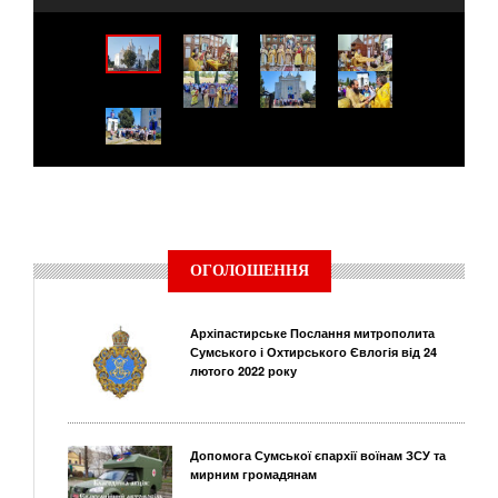
ОГОЛОШЕННЯ
Архіпастирське Послання митрополита
Сумського і Охтирського Євлогія від 24
лютого 2022 року
Допомога Сумської єпархії воїнам ЗСУ та
мирним громадянам