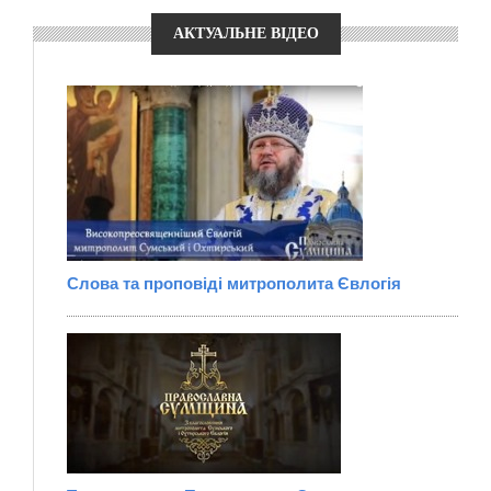
АКТУАЛЬНЕ ВІДЕО
Слова та проповіді митрополита Євлогія