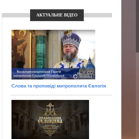
АКТУАЛЬНЕ ВІДЕО
Слова та проповіді митрополита Євлогія