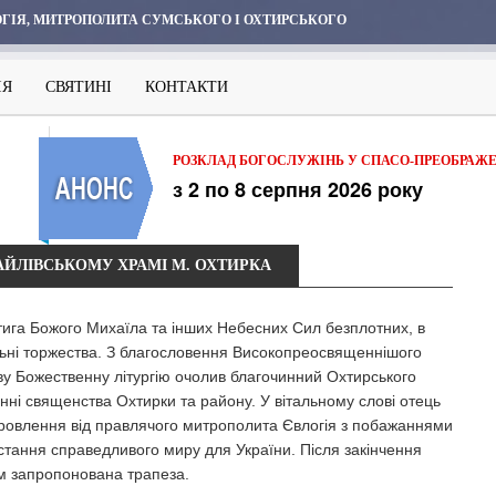
ГІЯ, МИТРОПОЛИТА СУМСЬКОГО І ОХТИРСЬКОГО
ІЯ
СВЯТИНІ
КОНТАКТИ
РОЗКЛАД БОГОСЛУЖІНЬ У СПАСО-ПРЕОБРАЖ
з 2 по 8 серпня 2026 року
ЙЛІВСЬКОМУ ХРАМІ М. ОХТИРКА
атига Божого Михаїла та інших Небесних Сил безплотних, в
ьні торжества. З благословення Високопреосвященнішого
ову Божественну літургію очолив благочинний Охтирського
інні священства Охтирки та району. У вітальному слові отець
оровлення від правлячого митрополита Євлогія з побажаннями
стання справедливого миру для України. Після закінчення
сім запропонована трапеза.