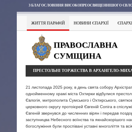
З БЛАГОСЛОВІННЯ ВИСОКОПРЕОСВЯЩЕННІШОГО ЄВЛО
ЖИТТЯ ПАРАФІЙ
НОВИНИ ЄПАРХІЇ
ЄПАРХ
ПРАВОСЛАВНА
СУМЩИНА
ПРЕСТОЛЬНІ ТОРЖЕСТВА В АРХАНГЕЛО-МИХА
21 листопада 2025 року, в день свята собору Архістр
однойменному храмі міста Охтирки відбулися престол
Євлогія, митрополита Сумського і Охтирського, святк
церковного округу протоієрей Євгеній Сопіга в спіслуж
Євгеній звернувся до численних вірян і передав позд
заступницва Небесного воїнства та якнайскорішого на
богослужіння були проспівані уставні многоліття та в