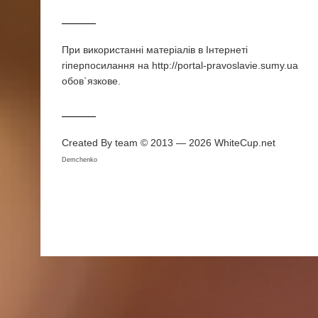
При використаннi матерiалiв в Iнтернетi
гiперпосилання на http://portal-pravoslavie.sumy.ua
обов`язкове.
Created By team © 2013 — 2026
WhiteCup.net
Demchenko