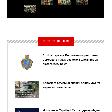
ОГОЛОШЕННЯ
Архіпастирське Послання митрополита
Сумського і Охтирського Євлогія від 24
лютого 2022 року
Допомога Сумської єпархії воїнам ЗСУ та
мирним громадянам
Молитви за Україну і Святу Церкву під час