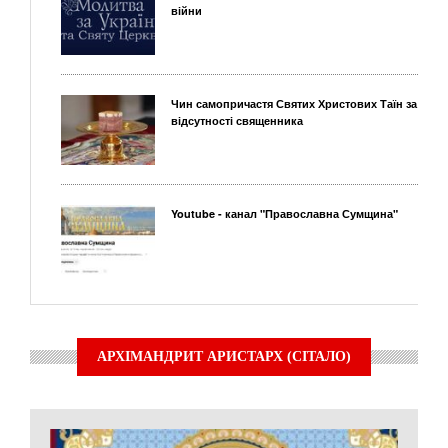
війни
Чин самопричастя Святих Христових Таїн за
відсутності священника
Youtube - канал "Православна Сумщина"
АРХІМАНДРИТ АРИСТАРХ (СІТАЛО)