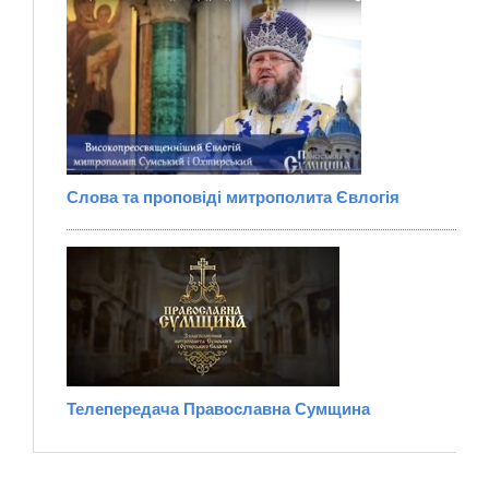
Слова та проповіді митрополита Євлогія
Телепередача Православна Сумщина