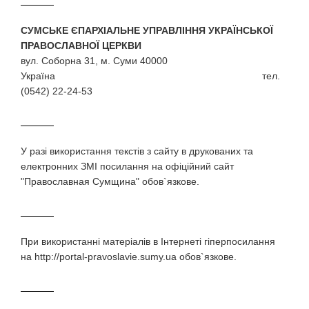
СУМСЬКЕ ЄПАРХІАЛЬНЕ УПРАВЛІННЯ УКРАЇНСЬКОЇ
ПРАВОСЛАВНОЇ ЦЕРКВИ
вул. Соборна 31, м. Суми 40000
Україна тел.
(0542) 22-24-53
У разi використання текстiв з сайту в друкованих та
електронних ЗМI посилання на офіційний сайт
"Православная Сумщина" обов`язкове.
При використаннi матерiалiв в Iнтернетi гiперпосилання
на http://portal-pravoslavie.sumy.ua обов`язкове.