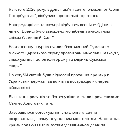
6 лютого 2026 року, в день пам'яті святої блаженної Ксенії
Петербурзької, відбулися престольні торжества.
Напередодні свята ввечері відбулось всенічне бдіння з
літією. Вранці було звершено молебень з акафістним
співом блаженній Ксенії.
Божественну літургію очолив благочинний Сумського
міського церковного округу протоієрей Миколай Смакоуз у
співслужінні: настоятеля храму та кліриків Сумської
єпархії.
На сугубій єктенії були піднесені прохання про мир в
Українській державі, за воїнів та постраждалих через
військові дії.
Більшість присутніх за богослужінням стали причасниками
Святих Христових Таїн.
Завершилося богослужіння славленням святій
покровительці храму та уставним многоліттям. Настоятель
храму подякував всім гостям у священному сані та