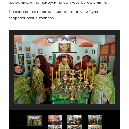
паломникам, які прибули на святкове богослужіння.
По закінченню престольних торжеств усім була
запропонована трапеза.