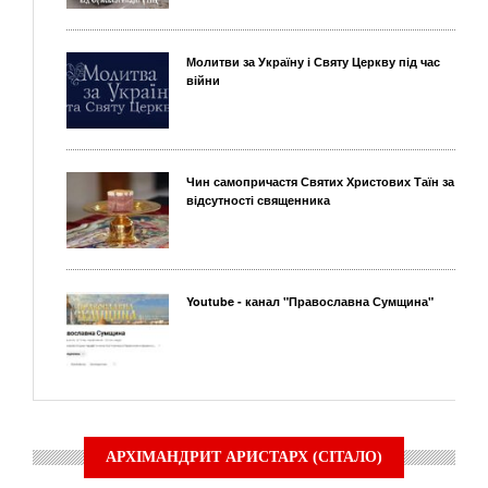
Молитви за Україну і Святу Церкву під час
війни
Чин самопричастя Святих Христових Таїн за
відсутності священника
Youtube - канал "Православна Сумщина"
АРХІМАНДРИТ АРИСТАРХ (СІТАЛО)