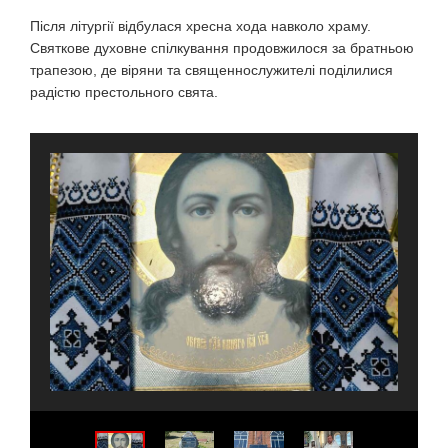
Після літургії відбулася хресна хода навколо храму.
Святкове духовне спілкування продовжилося за братньою
трапезою, де віряни та священнослужителі поділилися
радістю престольного свята.