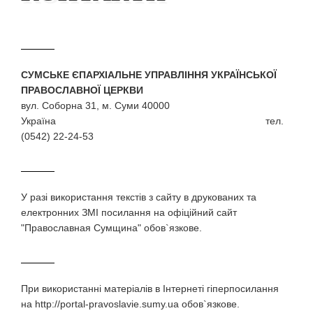
СУМСЬКЕ ЄПАРХІАЛЬНЕ УПРАВЛІННЯ УКРАЇНСЬКОЇ
ПРАВОСЛАВНОЇ ЦЕРКВИ
вул. Соборна 31, м. Суми 40000
Україна тел.
(0542) 22-24-53
У разi використання текстiв з сайту в друкованих та
електронних ЗМI посилання на офіційний сайт
"Православная Сумщина" обов`язкове.
При використаннi матерiалiв в Iнтернетi гiперпосилання
на http://portal-pravoslavie.sumy.ua обов`язкове.