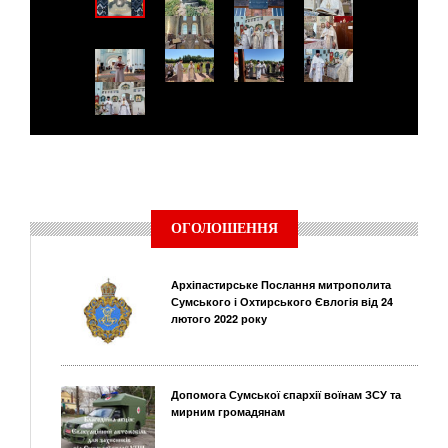
ОГОЛОШЕННЯ
Архіпастирське Послання митрополита
Сумського і Охтирського Євлогія від 24
лютого 2022 року
Допомога Сумської єпархії воїнам ЗСУ та
мирним громадянам