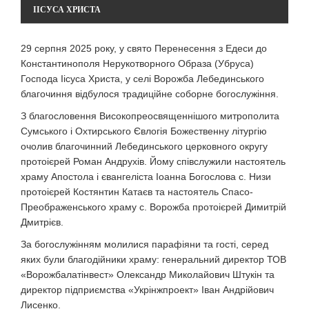
ІІСУСА ХРИСТА
29 серпня 2025 року, у свято Перенесення з Едеси до
Константинополя Нерукотворного Образа (Убруса)
Господа Іісуса Христа, у селі Ворожба Лебединського
благочиння відбулося традиційне соборне богослужіння.
З благословення Високопреосвященнішого митрополита
Сумського і Охтирського Євлогія Божественну літургію
очолив благочинний Лебединського церковного округу
протоієрей Роман Андрухів. Йому співслужили настоятель
храму Апостола і євангеліста Іоанна Богослова с. Низи
протоієрей Костянтин Катаєв та настоятель Спасо-
Преображенського храму с. Ворожба протоієрей Димитрій
Дмитрієв.
За богослужінням молилися парафіяни та гості, серед
яких були благодійники храму: генеральний директор ТОВ
«Ворожбалатінвест» Олександр Миколайович Штукін та
директор підприємства «Укрінжпроект» Іван Андрійович
Лисенко.