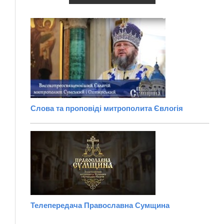
Слова та проповіді митрополита Євлогія
Телепередача Православна Сумщина