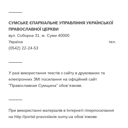
СУМСЬКЕ ЄПАРХІАЛЬНЕ УПРАВЛІННЯ УКРАЇНСЬКОЇ
ПРАВОСЛАВНОЇ ЦЕРКВИ
вул. Соборна 31, м. Суми 40000
Україна тел.
(0542) 22-24-53
У разi використання текстiв з сайту в друкованих та
електронних ЗМI посилання на офіційний сайт
"Православная Сумщина" обов`язкове.
При використаннi матерiалiв в Iнтернетi гiперпосилання
на http://portal-pravoslavie.sumy.ua обов`язкове.