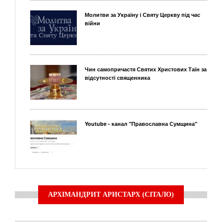
Молитви за Україну і Святу Церкву під час
війни
Чин самопричастя Святих Христових Таїн за
відсутності священника
Youtube - канал "Православна Сумщина"
АРХІМАНДРИТ АРИСТАРХ (СІТАЛО)