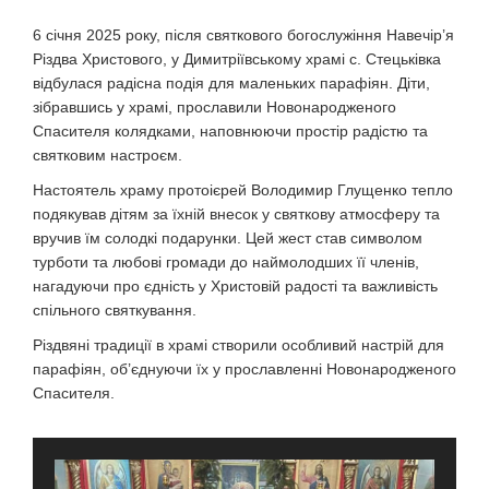
6 січня 2025 року, після святкового богослужіння Навечір’я
Різдва Христового, у Димитріївському храмі с. Стецьківка
відбулася радісна подія для маленьких парафіян. Діти,
зібравшись у храмі, прославили Новонародженого
Спасителя колядками, наповнюючи простір радістю та
святковим настроєм.
Настоятель храму протоієрей Володимир Глущенко тепло
подякував дітям за їхній внесок у святкову атмосферу та
вручив їм солодкі подарунки. Цей жест став символом
турботи та любові громади до наймолодших її членів,
нагадуючи про єдність у Христовій радості та важливість
спільного святкування.
Різдвяні традиції в храмі створили особливий настрій для
парафіян, об’єднуючи їх у прославленні Новонародженого
Спасителя.