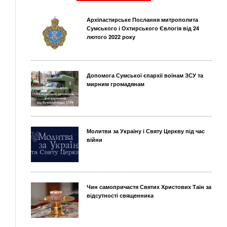
Архіпастирське Послання митрополита
Сумського і Охтирського Євлогія від 24
лютого 2022 року
Допомога Сумської єпархії воїнам ЗСУ та
мирним громадянам
Молитви за Україну і Святу Церкву під час
війни
Чин самопричастя Святих Христових Таїн за
відсутності священника