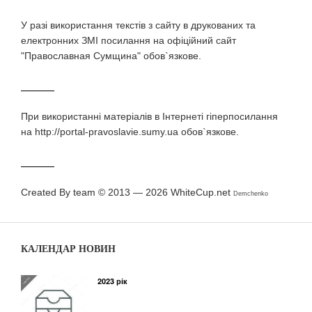
У разi використання текстiв з сайту в друкованих та
електронних ЗМI посилання на офіційний сайт
"Православная Сумщина" обов`язкове.
При використаннi матерiалiв в Iнтернетi гiперпосилання
на http://portal-pravoslavie.sumy.ua обов`язкове.
Created By team © 2013 — 2026
WhiteCup.net
Demchenko
КАЛЕНДАР НОВИН
2023 рік