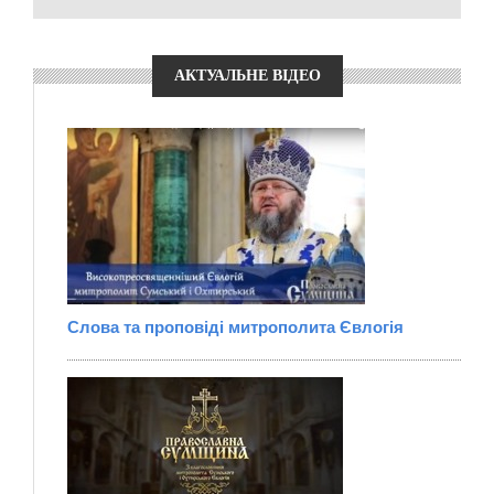
АКТУАЛЬНЕ ВІДЕО
Слова та проповіді митрополита Євлогія