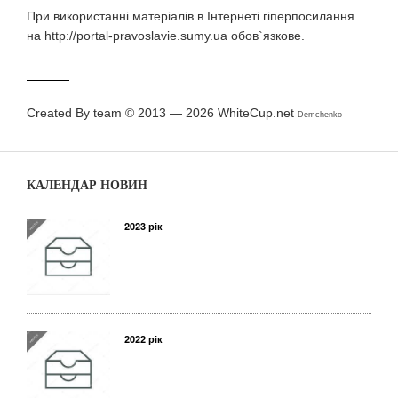
При використаннi матерiалiв в Iнтернетi гiперпосилання
на http://portal-pravoslavie.sumy.ua обов`язкове.
Created By team © 2013 — 2026
WhiteCup.net
Demchenko
КАЛЕНДАР НОВИН
2023 рік
2022 рік