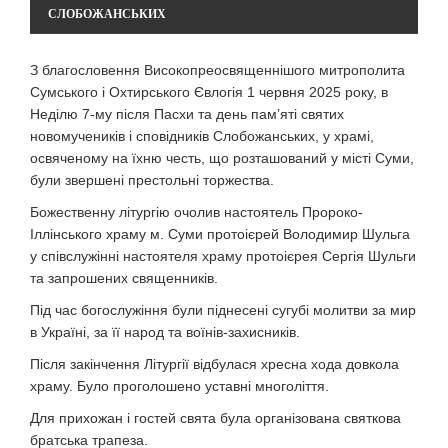
СЛОБОЖАНСЬКИХ
З благословення Високопреосвященнішого митрополита
Сумського і Охтирського Євлогія 1 червня 2025 року, в
Неділю 7-му після Пасхи та день пам’яті святих
новомучеників і сповідників Слобожанських, у храмі,
освяченому на їхню честь, що розташований у місті Суми,
були звершені престольні торжества.
Божественну літургію очолив настоятель Пророко-
Іллінського храму м. Суми протоієрей Володимир Шульга
у співслужінні настоятеля храму протоієрея Сергія Шульги
та запрошених священників.
Під час богослужіння були піднесені сугубі молитви за мир
в Україні, за її народ та воїнів-захисників.
Після закінчення Літургії відбулася хресна хода довкола
храму. Було проголошено уставні многоліття.
Для прихожан і гостей свята була організована святкова
братська трапеза.