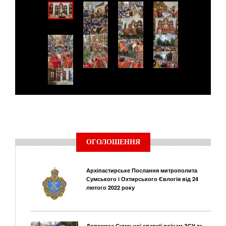
ОГОЛОШЕННЯ
Архіпастирське Послання митрополита
Сумського і Охтирського Євлогія від 24
лютого 2022 року
Допомога Сумської єпархії воїнам ЗСУ та