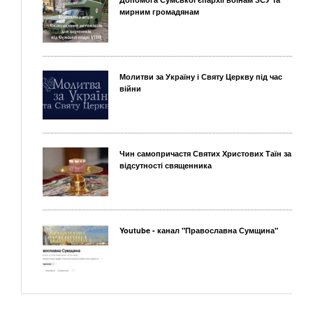
мирним громадянам
Молитви за Україну і Святу Церкву під час
війни
Чин самопричастя Святих Христових Таїн за
відсутності священника
Youtube - канал "Православна Сумщина"