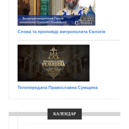
Слова та проповіді митрополита Євлогія
Телепередача Православна Сумщина
КАЛЕНДАР