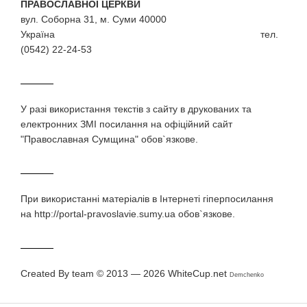
ПРАВОСЛАВНОЇ ЦЕРКВИ
вул. Соборна 31, м. Суми 40000
Україна тел.
(0542) 22-24-53
У разi використання текстiв з сайту в друкованих та
електронних ЗМI посилання на офіційний сайт
"Православная Сумщина" обов`язкове.
При використаннi матерiалiв в Iнтернетi гiперпосилання
на http://portal-pravoslavie.sumy.ua обов`язкове.
Created By team © 2013 — 2026
WhiteCup.net
Demchenko