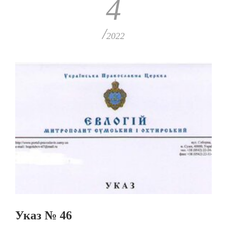
4
/
2022
Указ № 46