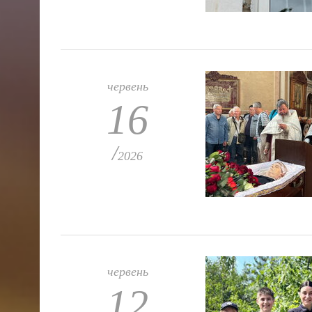
червень
16
/
2026
червень
12