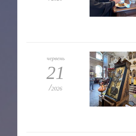
червень
21
/
2026