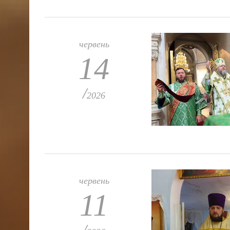
червень
14
/
2026
червень
11
/