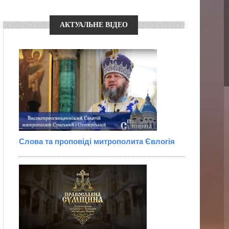
АКТУАЛЬНЕ ВІДЕО
Слова та проповіді митрополита Євлогія