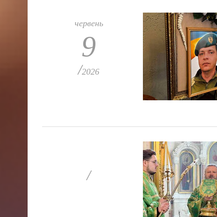
червень
9
/
2026
/