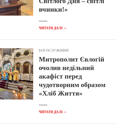
Світлого Дня – світлі
вчинки!»
→
ЧИТАТИ ДАЛІ
БОГОСЛУЖІННЯ
Митрополит Євлогій
очолив недільний
акафіст перед
чудотворним образом
«Хліб Життя»
→
ЧИТАТИ ДАЛІ