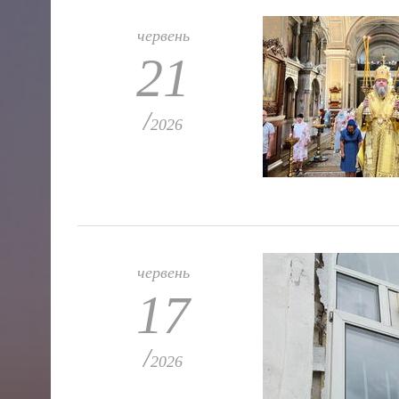
червень
21
/
2026
червень
17
/
2026