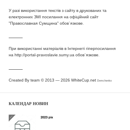
У разi використання текстiв з сайту в друкованих та
електронних ЗМI посилання на офіційний сайт
"Православная Сумщина" обов`язкове.
При використаннi матерiалiв в Iнтернетi гiперпосилання
на http://portal-pravoslavie.sumy.ua обов`язкове.
Created By team © 2013 — 2026
WhiteCup.net
Demchenko
КАЛЕНДАР НОВИН
2023 рік