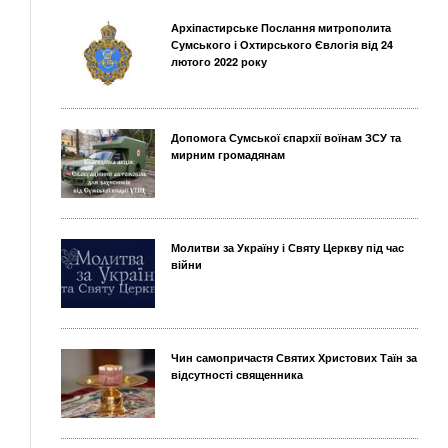
Архіпастирське Послання митрополита
Сумського і Охтирського Євлогія від 24
лютого 2022 року
Допомога Сумської єпархії воїнам ЗСУ та
мирним громадянам
Молитви за Україну і Святу Церкву під час
війни
Чин самопричастя Святих Христових Таїн за
відсутності священника