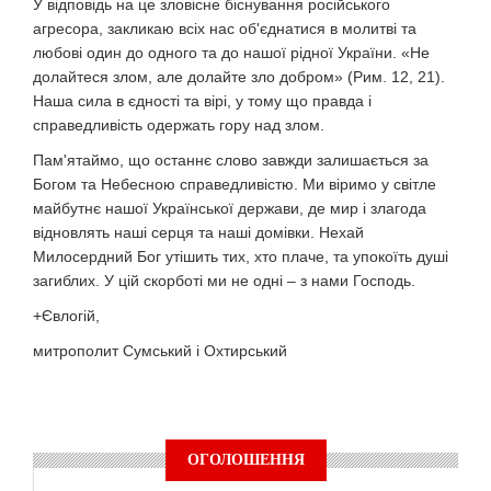
У відповідь на це зловісне біснування російського
агресора, закликаю всіх нас об'єднатися в молитві та
любові один до одного та до нашої рідної України. «Не
долайтеся злом, але долайте зло добром» (Рим. 12, 21).
Наша сила в єдності та вірі, у тому що правда і
справедливість одержать гору над злом.
Пам'ятаймо, що останнє слово завжди залишається за
Богом та Небесною справедливістю. Ми віримо у світле
майбутнє нашої Української держави, де мир і злагода
відновлять наші серця та наші домівки. Нехай
Милосердний Бог утішить тих, хто плаче, та упокоїть душі
загиблих. У цій скорботі ми не одні – з нами Господь.
+Євлогій,
митрополит Сумський і Охтирський
ОГОЛОШЕННЯ