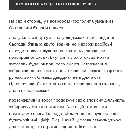
ВОРОЖОГО ШАХЕДУ В БАГАТОПОВЕРХІВКУ
На своїй сторінці у Facebook митрополит Сумський і
Охтирський Євлогій написав:
Знову біль, знову сум, знову людський плач і ридання…
Сьогодні близько другої години ночі ворожі російські
шахеди знову атакували наші домівки, завдавши
непоправної шкоди. Влучання в багатоквартирний
житловий будинок принесло смерть і страждання,
забравши невинні життя та залишивши півсотні квартир у
руїнах, з яких близько двадцяти не підлягають
відновленню. Люди втратили не лише дах над головою,
але й своїх близьких.
Кровожерливий ворог продовжує свою зловісну діяльність,
забираючи життя за життям. Але в цій темряві ми
пам'ятаємо слова Господа: «Блаженні плачучі, бо вони
будуть утішені» (Мф. 5,4). Нехай ці слова стануть утіхою
для кожного, хто втратив рідних та близьких.